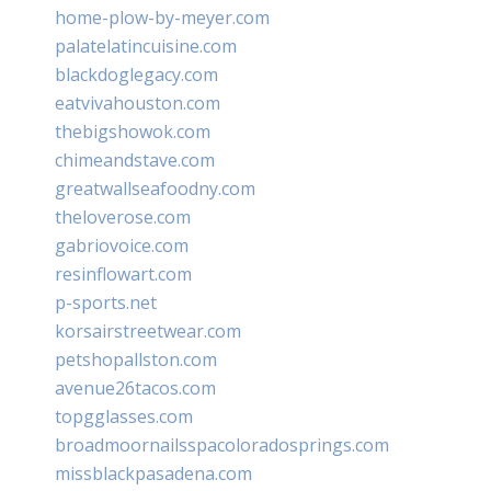
home-plow-by-meyer.com
palatelatincuisine.com
blackdoglegacy.com
eatvivahouston.com
thebigshowok.com
chimeandstave.com
greatwallseafoodny.com
theloverose.com
gabriovoice.com
resinflowart.com
p-sports.net
korsairstreetwear.com
petshopallston.com
avenue26tacos.com
topgglasses.com
broadmoornailsspacoloradosprings.com
missblackpasadena.com