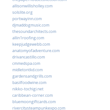
allisonwillisholley.com
solslite.org
portwayinn.com
djmaddogmusic.com
thesoundarchitects.com
allin1roofing.com
keepjudgewebb.com
anatomyofadventure.com
drivancastillo.com
cmmedspa.com
midletontkd.com
gardensandgrills.com
basilfoodwine.com
nikko-tochigi.net
caribbean-corner.com
bluemoongiftcards.com
rivercitysteampunkexpo.com