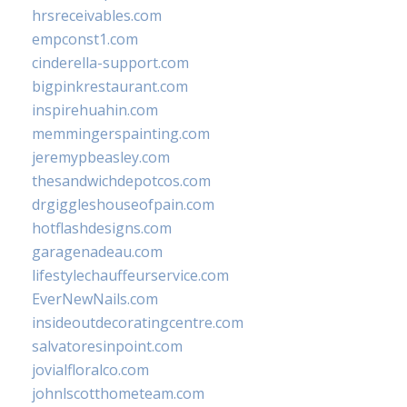
hrsreceivables.com
empconst1.com
cinderella-support.com
bigpinkrestaurant.com
inspirehuahin.com
memmingerspainting.com
jeremypbeasley.com
thesandwichdepotcos.com
drgiggleshouseofpain.com
hotflashdesigns.com
garagenadeau.com
lifestylechauffeurservice.com
EverNewNails.com
insideoutdecoratingcentre.com
salvatoresinpoint.com
jovialfloralco.com
johnlscotthometeam.com