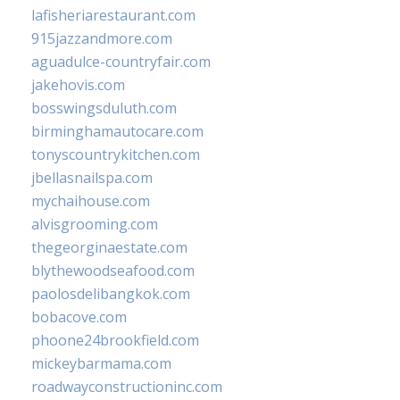
lafisheriarestaurant.com
915jazzandmore.com
aguadulce-countryfair.com
jakehovis.com
bosswingsduluth.com
birminghamautocare.com
tonyscountrykitchen.com
jbellasnailspa.com
mychaihouse.com
alvisgrooming.com
thegeorginaestate.com
blythewoodseafood.com
paolosdelibangkok.com
bobacove.com
phoone24brookfield.com
mickeybarmama.com
roadwayconstructioninc.com