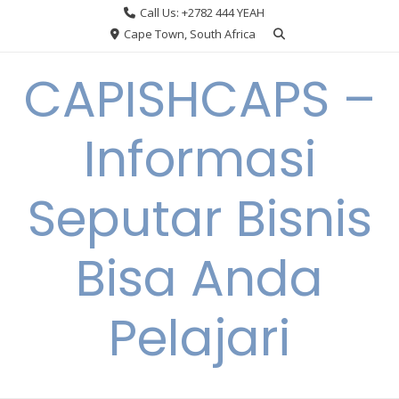
Skip
Call Us: +2782 444 YEAH
to
Cape Town, South Africa
content
CAPISHCAPS –
Informasi
Seputar Bisnis
Bisa Anda
Pelajari