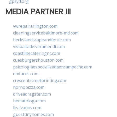
gpsyfl.org
MEDIA PARTNER III
vwrepairarlington.com
cleaningservicebaltimore-md.com
beckslandscapeandfence.com
vistaaltadelveramendi.com
coastlinecateringnc.com
cuesburgershouston.com
psicologiaespecializadaencampeche.com
dmtacos.com
crescentstreetprinting.com
hornopizza.com
driveadragster.com
hematologa.com
lizaivanov.com
guesttinyhomes.com