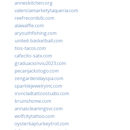
anneskitchen.org
valenciamarketytaqueria.com
reefrecordsllc.com
alawaffle.com
aryouthfishing.com
united-basketball.com
tios-tacos.com
cafecito-satx.com
graduacionviu2023.com
pecanjackstogo.com
zengardendayspa.com
sparklejewelryinc.com
ironcladtattoostudio.com
bruinshome.com
annascleaningsvc.com
wolfcitytattoo.com
oysterbayturkeytrot.com