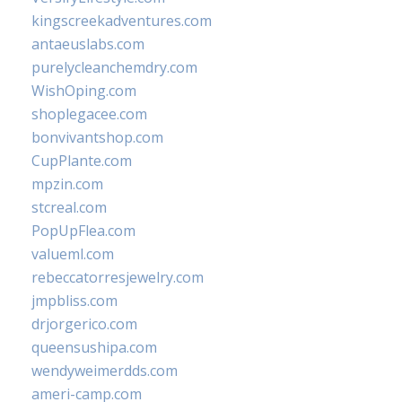
kingscreekadventures.com
antaeuslabs.com
purelycleanchemdry.com
WishOping.com
shoplegacee.com
bonvivantshop.com
CupPlante.com
mpzin.com
stcreal.com
PopUpFlea.com
valueml.com
rebeccatorresjewelry.com
jmpbliss.com
drjorgerico.com
queensushipa.com
wendyweimerdds.com
ameri-camp.com