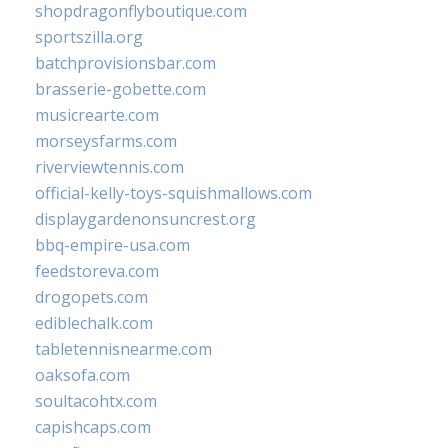
shopdragonflyboutique.com
sportszilla.org
batchprovisionsbar.com
brasserie-gobette.com
musicrearte.com
morseysfarms.com
riverviewtennis.com
official-kelly-toys-squishmallows.com
displaygardenonsuncrest.org
bbq-empire-usa.com
feedstoreva.com
drogopets.com
ediblechalk.com
tabletennisnearme.com
oaksofa.com
soultacohtx.com
capishcaps.com