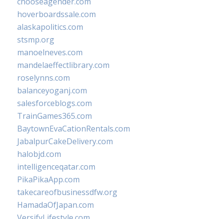
chooseagender.com
hoverboardssale.com
alaskapolitics.com
stsmp.org
manoelneves.com
mandelaeffectlibrary.com
roselynns.com
balanceyoganj.com
salesforceblogs.com
TrainGames365.com
BaytownEvaCationRentals.com
JabalpurCakeDelivery.com
halobjd.com
intelligenceqatar.com
PikaPikaApp.com
takecareofbusinessdfw.org
HamadaOfJapan.com
VersifyLifestyle.com