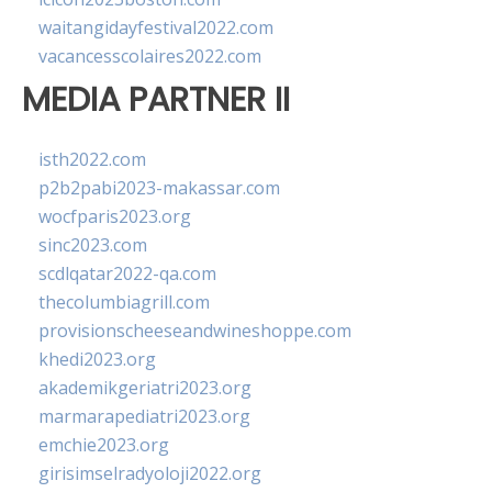
waitangidayfestival2022.com
vacancesscolaires2022.com
MEDIA PARTNER II
isth2022.com
p2b2pabi2023-makassar.com
wocfparis2023.org
sinc2023.com
scdlqatar2022-qa.com
thecolumbiagrill.com
provisionscheeseandwineshoppe.com
khedi2023.org
akademikgeriatri2023.org
marmarapediatri2023.org
emchie2023.org
girisimselradyoloji2022.org