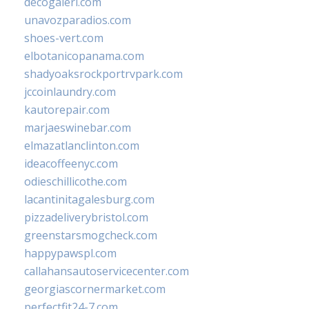
decogaleri.com
unavozparadios.com
shoes-vert.com
elbotanicopanama.com
shadyoaksrockportrvpark.com
jccoinlaundry.com
kautorepair.com
marjaeswinebar.com
elmazatlanclinton.com
ideacoffeenyc.com
odieschillicothe.com
lacantinitagalesburg.com
pizzadeliverybristol.com
greenstarsmogcheck.com
happypawspl.com
callahansautoservicecenter.com
georgiascornermarket.com
perfectfit24-7.com