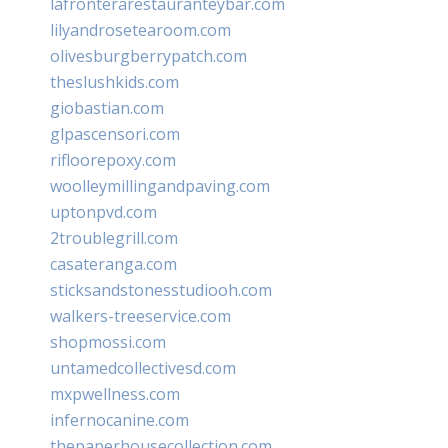
lafronterarestauranteybar.com
lilyandrosetearoom.com
olivesburgberrypatch.com
theslushkids.com
giobastian.com
glpascensori.com
rifloorepoxy.com
woolleymillingandpaving.com
uptonpvd.com
2troublegrill.com
casateranga.com
sticksandstonesstudiooh.com
walkers-treeservice.com
shopmossi.com
untamedcollectivesd.com
mxpwellness.com
infernocanine.com
thepaperhousecollection.com