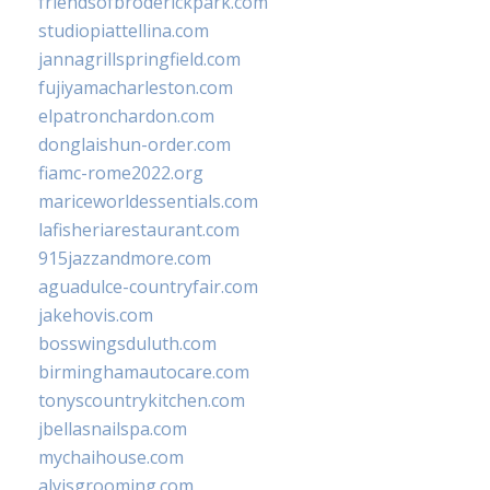
friendsofbroderickpark.com
studiopiattellina.com
jannagrillspringfield.com
fujiyamacharleston.com
elpatronchardon.com
donglaishun-order.com
fiamc-rome2022.org
mariceworldessentials.com
lafisheriarestaurant.com
915jazzandmore.com
aguadulce-countryfair.com
jakehovis.com
bosswingsduluth.com
birminghamautocare.com
tonyscountrykitchen.com
jbellasnailspa.com
mychaihouse.com
alvisgrooming.com