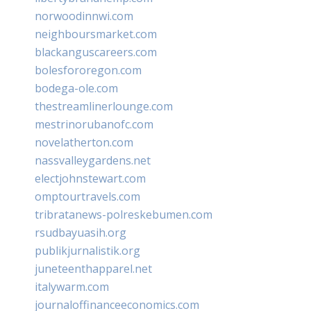
norwoodinnwi.com
neighboursmarket.com
blackanguscareers.com
bolesfororegon.com
bodega-ole.com
thestreamlinerlounge.com
mestrinorubanofc.com
novelatherton.com
nassvalleygardens.net
electjohnstewart.com
omptourtravels.com
tribratanews-polreskebumen.com
rsudbayuasih.org
publikjurnalistik.org
juneteenthapparel.net
italywarm.com
journaloffinanceeconomics.com