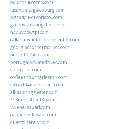
odieschillicothe.com
lacantinitagalesburg.com
pizzadeliverybristol.com
greenstarsmogcheck.com
happypawspl.com
callahansautoservicecenter.com
georgiascornermarket.com
perfectfit24-7.com
portugalprivatedriver.com
von-racer.com
coffeeshopcharleston.com
salon104mainstreet.com
alkaspringswater.com
318mainstreet8h.com
lovenailsspari.com
oakberry-kuwait.com
quartzliterary.com