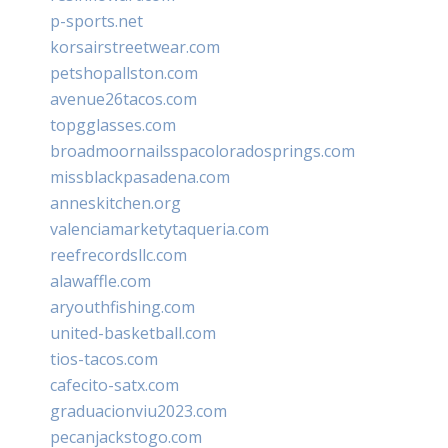
p-sports.net
korsairstreetwear.com
petshopallston.com
avenue26tacos.com
topgglasses.com
broadmoornailsspacoloradosprings.com
missblackpasadena.com
anneskitchen.org
valenciamarketytaqueria.com
reefrecordsllc.com
alawaffle.com
aryouthfishing.com
united-basketball.com
tios-tacos.com
cafecito-satx.com
graduacionviu2023.com
pecanjackstogo.com