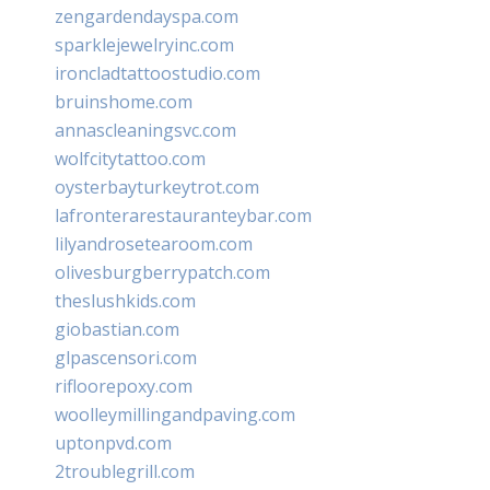
zengardendayspa.com
sparklejewelryinc.com
ironcladtattoostudio.com
bruinshome.com
annascleaningsvc.com
wolfcitytattoo.com
oysterbayturkeytrot.com
lafronterarestauranteybar.com
lilyandrosetearoom.com
olivesburgberrypatch.com
theslushkids.com
giobastian.com
glpascensori.com
rifloorepoxy.com
woolleymillingandpaving.com
uptonpvd.com
2troublegrill.com