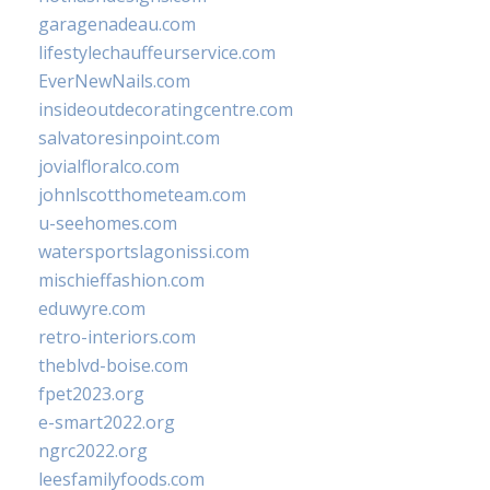
garagenadeau.com
lifestylechauffeurservice.com
EverNewNails.com
insideoutdecoratingcentre.com
salvatoresinpoint.com
jovialfloralco.com
johnlscotthometeam.com
u-seehomes.com
watersportslagonissi.com
mischieffashion.com
eduwyre.com
retro-interiors.com
theblvd-boise.com
fpet2023.org
e-smart2022.org
ngrc2022.org
leesfamilyfoods.com