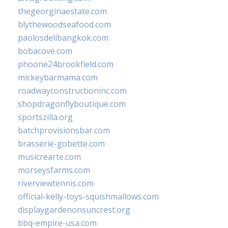
thegeorginaestate.com
blythewoodseafood.com
paolosdelibangkok.com
bobacove.com
phoone24brookfield.com
mickeybarmama.com
roadwayconstructioninc.com
shopdragonflyboutique.com
sportszilla.org
batchprovisionsbar.com
brasserie-gobette.com
musicrearte.com
morseysfarms.com
riverviewtennis.com
official-kelly-toys-squishmallows.com
displaygardenonsuncrest.org
bbq-empire-usa.com