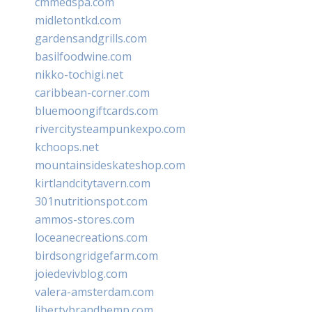
cmmedspa.com
midletontkd.com
gardensandgrills.com
basilfoodwine.com
nikko-tochigi.net
caribbean-corner.com
bluemoongiftcards.com
rivercitysteampunkexpo.com
kchoops.net
mountainsideskateshop.com
kirtlandcitytavern.com
301nutritionspot.com
ammos-stores.com
loceanecreations.com
birdsongridgefarm.com
joiedevivblog.com
valera-amsterdam.com
libertybrandhemp.com