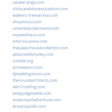
casateranga.com
sticksandstonesstudiooh.com
walkers-treeservice.com
shopmossi.com
untamedcollectivesd.com
mxpwellness.com
infernocanine.com
thepaperhousecollection.com
allisonwillisholley.com
solslite.org
portwayinn.com
djmaddogmusic.com
thesoundarchitects.com
allin1roofing.com
keepjudgewebb.com
anatomyofadventure.com
drivancastillo.com