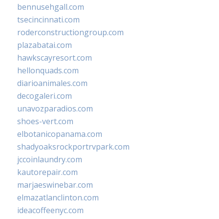
bennusehgall.com
tsecincinnati.com
roderconstructiongroup.com
plazabatai.com
hawkscayresort.com
hellonquads.com
diarioanimales.com
decogaleri.com
unavozparadios.com
shoes-vert.com
elbotanicopanama.com
shadyoaksrockportrvpark.com
jccoinlaundry.com
kautorepair.com
marjaeswinebar.com
elmazatlanclinton.com
ideacoffeenyc.com