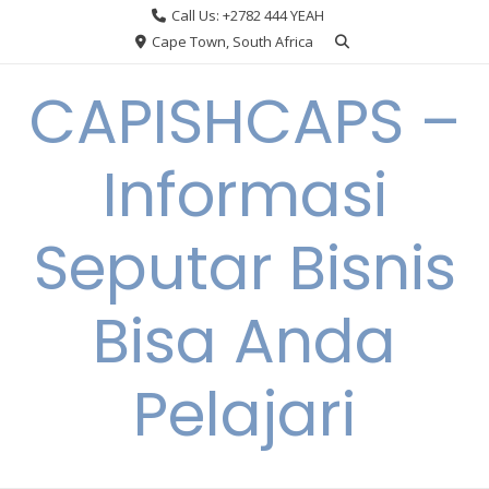
Skip
Call Us: +2782 444 YEAH
to
Cape Town, South Africa
content
CAPISHCAPS –
Informasi
Seputar Bisnis
Bisa Anda
Pelajari