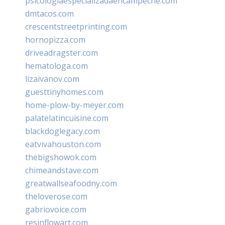
psicologiaespecializadaencampeche.com
dmtacos.com
crescentstreetprinting.com
hornopizza.com
driveadragster.com
hematologa.com
lizaivanov.com
guesttinyhomes.com
home-plow-by-meyer.com
palatelatincuisine.com
blackdoglegacy.com
eatvivahouston.com
thebigshowok.com
chimeandstave.com
greatwallseafoodny.com
theloverose.com
gabriovoice.com
resinflowart.com