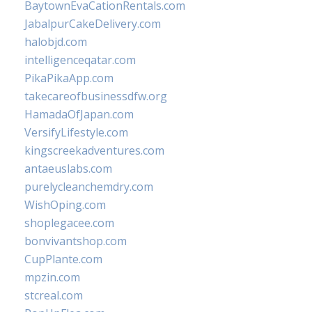
BaytownEvaCationRentals.com
JabalpurCakeDelivery.com
halobjd.com
intelligenceqatar.com
PikaPikaApp.com
takecareofbusinessdfw.org
HamadaOfJapan.com
VersifyLifestyle.com
kingscreekadventures.com
antaeuslabs.com
purelycleanchemdry.com
WishOping.com
shoplegacee.com
bonvivantshop.com
CupPlante.com
mpzin.com
stcreal.com