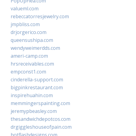
PopUpFlea.com
valueml.com
rebeccatorresjewelry.com
jmpbliss.com
drjorgerico.com
queensushipa.com
wendyweimerdds.com
ameri-camp.com
hrsreceivables.com
empconst1.com
cinderella-support.com
bigpinkrestaurant.com
inspirehuahin.com
memmingerspainting.com
jeremypbeasley.com
thesandwichdepotcos.com
drgiggleshouseofpain.com
hotflashdesigns.com