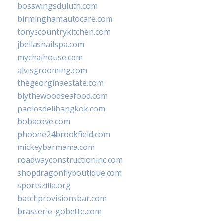
bosswingsduluth.com
birminghamautocare.com
tonyscountrykitchen.com
jbellasnailspa.com
mychaihouse.com
alvisgrooming.com
thegeorginaestate.com
blythewoodseafood.com
paolosdelibangkok.com
bobacove.com
phoone24brookfield.com
mickeybarmama.com
roadwayconstructioninc.com
shopdragonflyboutique.com
sportszilla.org
batchprovisionsbar.com
brasserie-gobette.com