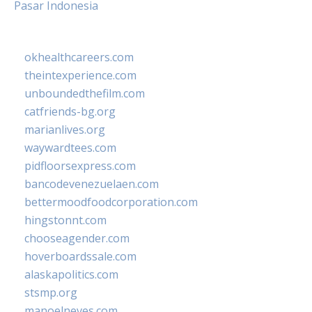
Pasar Indonesia
okhealthcareers.com
theintexperience.com
unboundedthefilm.com
catfriends-bg.org
marianlives.org
waywardtees.com
pidfloorsexpress.com
bancodevenezuelaen.com
bettermoodfoodcorporation.com
hingstonnt.com
chooseagender.com
hoverboardssale.com
alaskapolitics.com
stsmp.org
manoelneves.com