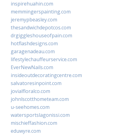
inspirehuahin.com
memmingerspainting.com
jeremypbeasley.com
thesandwichdepotcos.com
drgiggleshouseofpain.com
hotflashdesigns.com
garagenadeau.com
lifestylechauffeurservice.com
EverNewNails.com
insideoutdecoratingcentre.com
salvatoresinpoint.com
jovialfloralco.com
johnlscotthometeam.com
u-seehomes.com
watersportslagonissi.com
mischieffashion.com
eduwyre.com