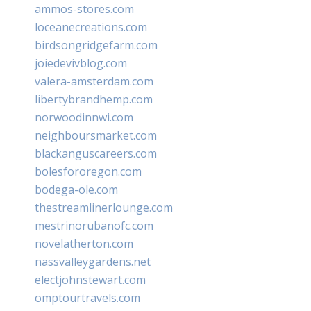
ammos-stores.com
loceanecreations.com
birdsongridgefarm.com
joiedevivblog.com
valera-amsterdam.com
libertybrandhemp.com
norwoodinnwi.com
neighboursmarket.com
blackanguscareers.com
bolesfororegon.com
bodega-ole.com
thestreamlinerlounge.com
mestrinorubanofc.com
novelatherton.com
nassvalleygardens.net
electjohnstewart.com
omptourtravels.com