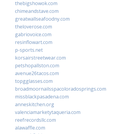
thebigshowok.com
chimeandstave.com
greatwallseafoodny.com
theloverose.com
gabriovoice.com
resinflowart.com
p-sports.net
korsairstreetwear.com
petshopallston.com
avenue26tacos.com
topgglasses.com
broadmoornailsspacoloradosprings.com
missblackpasadena.com
anneskitchen.org
valenciamarketytaqueria.com
reefrecordsllc.com
alawaffle.com