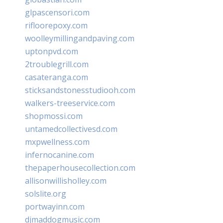
glpascensori.com
rifloorepoxy.com
woolleymillingandpaving.com
uptonpvd.com
2troublegrill.com
casateranga.com
sticksandstonesstudiooh.com
walkers-treeservice.com
shopmossi.com
untamedcollectivesd.com
mxpwellness.com
infernocanine.com
thepaperhousecollection.com
allisonwillisholley.com
solslite.org
portwayinn.com
djmaddogmusic.com