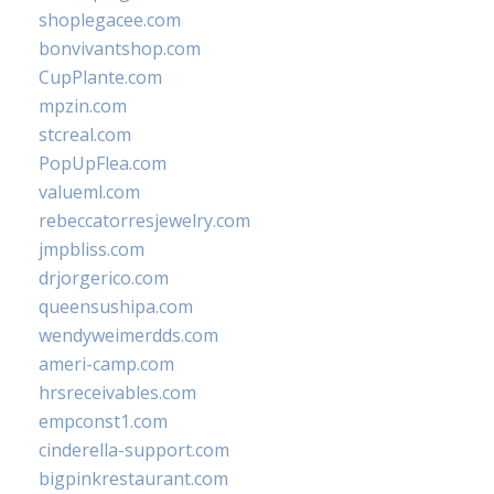
shoplegacee.com
bonvivantshop.com
CupPlante.com
mpzin.com
stcreal.com
PopUpFlea.com
valueml.com
rebeccatorresjewelry.com
jmpbliss.com
drjorgerico.com
queensushipa.com
wendyweimerdds.com
ameri-camp.com
hrsreceivables.com
empconst1.com
cinderella-support.com
bigpinkrestaurant.com