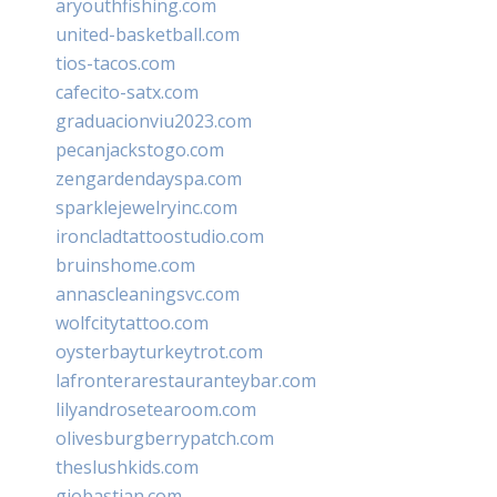
aryouthfishing.com
united-basketball.com
tios-tacos.com
cafecito-satx.com
graduacionviu2023.com
pecanjackstogo.com
zengardendayspa.com
sparklejewelryinc.com
ironcladtattoostudio.com
bruinshome.com
annascleaningsvc.com
wolfcitytattoo.com
oysterbayturkeytrot.com
lafronterarestauranteybar.com
lilyandrosetearoom.com
olivesburgberrypatch.com
theslushkids.com
giobastian.com