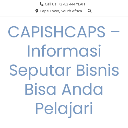
Skip
Call Us: +2782 444 YEAH
to
Cape Town, South Africa
content
CAPISHCAPS –
Informasi
Seputar Bisnis
Bisa Anda
Pelajari