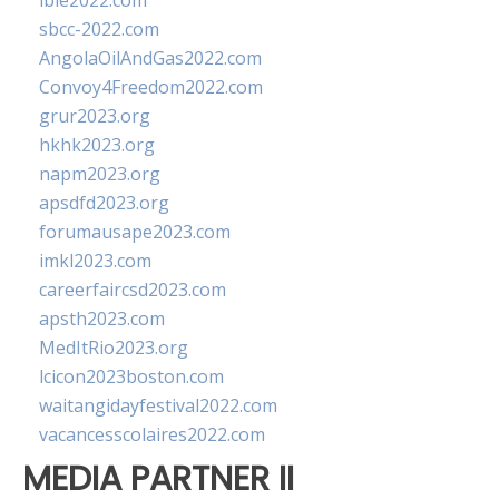
ibie2022.com
sbcc-2022.com
AngolaOilAndGas2022.com
Convoy4Freedom2022.com
grur2023.org
hkhk2023.org
napm2023.org
apsdfd2023.org
forumausape2023.com
imkl2023.com
careerfaircsd2023.com
apsth2023.com
MedItRio2023.org
lcicon2023boston.com
waitangidayfestival2022.com
vacancesscolaires2022.com
MEDIA PARTNER II