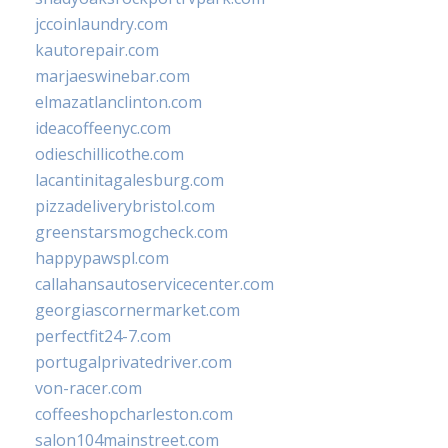
jccoinlaundry.com
kautorepair.com
marjaeswinebar.com
elmazatlanclinton.com
ideacoffeenyc.com
odieschillicothe.com
lacantinitagalesburg.com
pizzadeliverybristol.com
greenstarsmogcheck.com
happypawspl.com
callahansautoservicecenter.com
georgiascornermarket.com
perfectfit24-7.com
portugalprivatedriver.com
von-racer.com
coffeeshopcharleston.com
salon104mainstreet.com