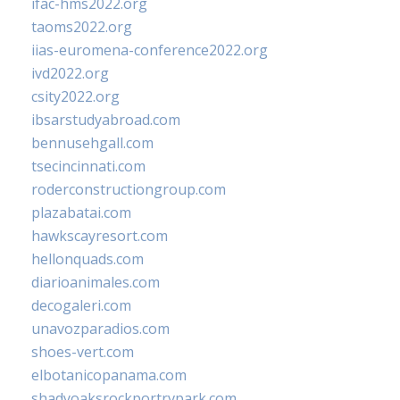
ifac-hms2022.org
taoms2022.org
iias-euromena-conference2022.org
ivd2022.org
csity2022.org
ibsarstudyabroad.com
bennusehgall.com
tsecincinnati.com
roderconstructiongroup.com
plazabatai.com
hawkscayresort.com
hellonquads.com
diarioanimales.com
decogaleri.com
unavozparadios.com
shoes-vert.com
elbotanicopanama.com
shadyoaksrockportrvpark.com