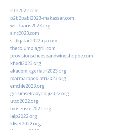
isth2022.com
p2b2pabi2023-makassar.com
wocfparis2023.org
sinc2023.com
scdlqatar2022-qa.com
thecolumbiagrill.com
provisionscheeseandwineshoppe.com
khedi2023.org
akademikgeriatri2023.org
marmarapediatri2023.org
emchie2023.org
girisimselradyoloji2022.org
utcd2022.org
biosensor2022.org
ialp2022.org
klivet2022.org