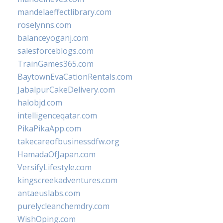
mandelaeffectlibrary.com
roselynns.com
balanceyoganj.com
salesforceblogs.com
TrainGames365.com
BaytownEvaCationRentals.com
JabalpurCakeDelivery.com
halobjd.com
intelligenceqatar.com
PikaPikaApp.com
takecareofbusinessdfw.org
HamadaOfJapan.com
VersifyLifestyle.com
kingscreekadventures.com
antaeuslabs.com
purelycleanchemdry.com
WishOping.com