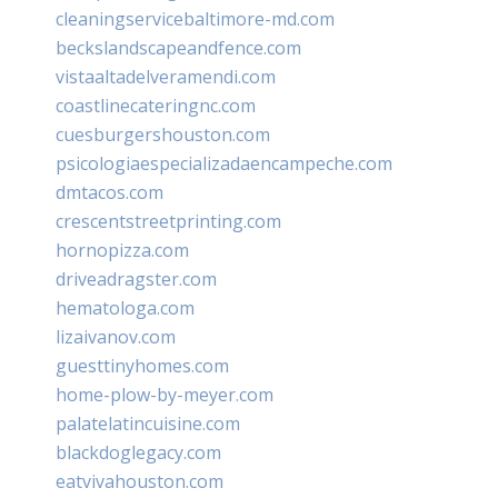
cleaningservicebaltimore-md.com
beckslandscapeandfence.com
vistaaltadelveramendi.com
coastlinecateringnc.com
cuesburgershouston.com
psicologiaespecializadaencampeche.com
dmtacos.com
crescentstreetprinting.com
hornopizza.com
driveadragster.com
hematologa.com
lizaivanov.com
guesttinyhomes.com
home-plow-by-meyer.com
palatelatincuisine.com
blackdoglegacy.com
eatvivahouston.com