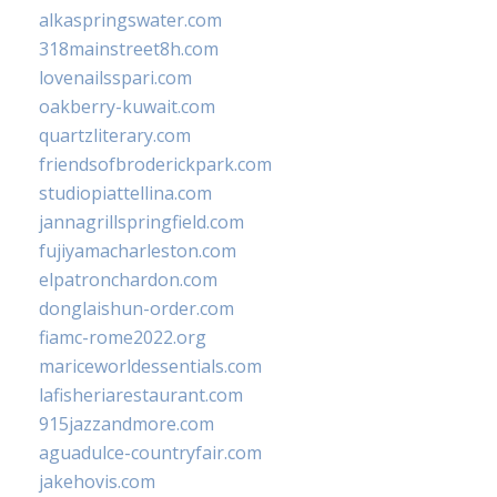
alkaspringswater.com
318mainstreet8h.com
lovenailsspari.com
oakberry-kuwait.com
quartzliterary.com
friendsofbroderickpark.com
studiopiattellina.com
jannagrillspringfield.com
fujiyamacharleston.com
elpatronchardon.com
donglaishun-order.com
fiamc-rome2022.org
mariceworldessentials.com
lafisheriarestaurant.com
915jazzandmore.com
aguadulce-countryfair.com
jakehovis.com