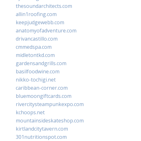
thesoundarchitects.com
allin1roofing.com
keepjudgewebb.com
anatomyofadventure.com
drivancastillo.com
cmmedspa.com
midletontkd.com
gardensandgrills.com
basilfoodwine.com
nikko-tochigi.net
caribbean-corner.com
bluemoongiftcards.com
rivercitysteampunkexpo.com
kchoops.net
mountainsideskateshop.com
kirtlandcitytavern.com
301nutritionspot.com