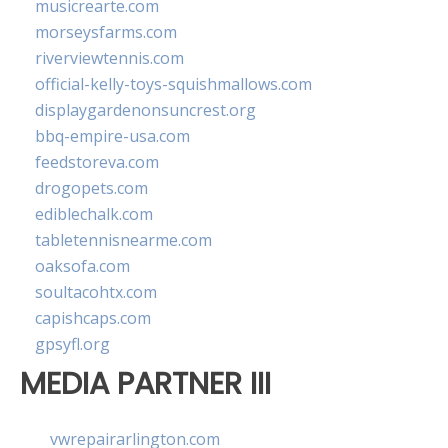
musicrearte.com
morseysfarms.com
riverviewtennis.com
official-kelly-toys-squishmallows.com
displaygardenonsuncrest.org
bbq-empire-usa.com
feedstoreva.com
drogopets.com
ediblechalk.com
tabletennisnearme.com
oaksofa.com
soultacohtx.com
capishcaps.com
gpsyfl.org
MEDIA PARTNER III
vwrepairarlington.com