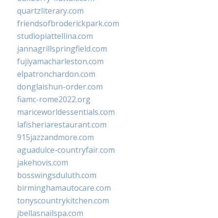
quartzliterary.com
friendsofbroderickpark.com
studiopiattellina.com
jannagrillspringfield.com
fujiyamacharleston.com
elpatronchardon.com
donglaishun-order.com
fiamc-rome2022.org
mariceworldessentials.com
lafisheriarestaurant.com
915jazzandmore.com
aguadulce-countryfair.com
jakehovis.com
bosswingsduluth.com
birminghamautocare.com
tonyscountrykitchen.com
jbellasnailspa.com