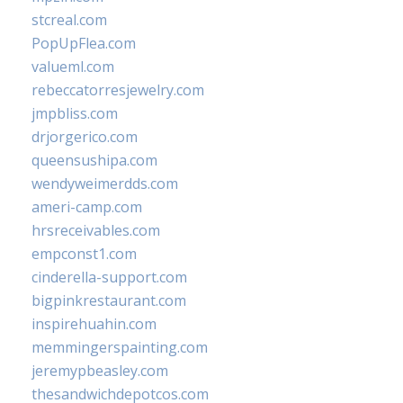
stcreal.com
PopUpFlea.com
valueml.com
rebeccatorresjewelry.com
jmpbliss.com
drjorgerico.com
queensushipa.com
wendyweimerdds.com
ameri-camp.com
hrsreceivables.com
empconst1.com
cinderella-support.com
bigpinkrestaurant.com
inspirehuahin.com
memmingerspainting.com
jeremypbeasley.com
thesandwichdepotcos.com