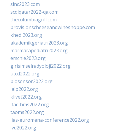
sinc2023.com
scdlqatar2022-qa.com
thecolumbiagrill.com
provisionscheeseandwineshoppe.com
khedi2023.org
akademikgeriatri2023.org
marmarapediatri2023.org
emchie2023.org
girisimselradyoloji2022.org
utcd2022.org
biosensor2022.org
ialp2022.org
klivet2022.org
ifac-hms2022.org
taoms2022.org
iias-euromena-conference2022.org
ivd2022.org