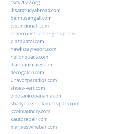
csity2022.org
ibsarstudyabroad.com
bennusehgall.com
tsecincinnati.com
roderconstructiongroup.com
plazabatai.com
hawkscayresort.com
hellonquads.com
diarioanimales.com
decogaleri.com
unavozparadios.com
shoes-vert.com
elbotanicopanama.com
shadyoaksrockportrvpark.com
jccoinlaundry.com
kautorepair.com
marjaeswinebar.com