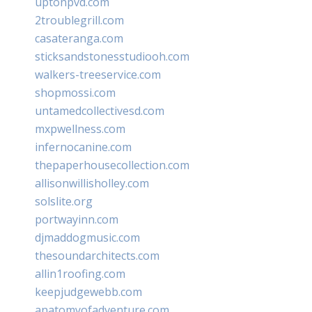
uptonpvd.com
2troublegrill.com
casateranga.com
sticksandstonesstudiooh.com
walkers-treeservice.com
shopmossi.com
untamedcollectivesd.com
mxpwellness.com
infernocanine.com
thepaperhousecollection.com
allisonwillisholley.com
solslite.org
portwayinn.com
djmaddogmusic.com
thesoundarchitects.com
allin1roofing.com
keepjudgewebb.com
anatomyofadventure.com