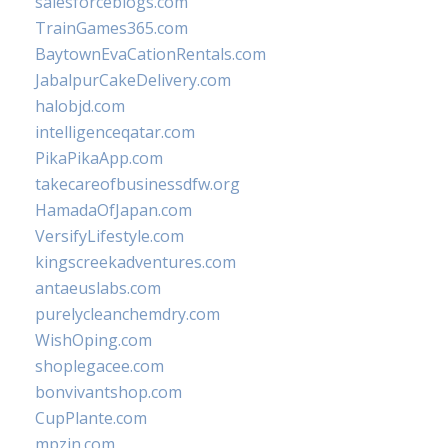
salesforceblogs.com
TrainGames365.com
BaytownEvaCationRentals.com
JabalpurCakeDelivery.com
halobjd.com
intelligenceqatar.com
PikaPikaApp.com
takecareofbusinessdfw.org
HamadaOfJapan.com
VersifyLifestyle.com
kingscreekadventures.com
antaeuslabs.com
purelycleanchemdry.com
WishOping.com
shoplegacee.com
bonvivantshop.com
CupPlante.com
mpzin.com