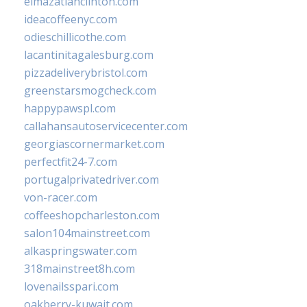
elmazatlanclinton.com
ideacoffeenyc.com
odieschillicothe.com
lacantinitagalesburg.com
pizzadeliverybristol.com
greenstarsmogcheck.com
happypawspl.com
callahansautoservicecenter.com
georgiascornermarket.com
perfectfit24-7.com
portugalprivatedriver.com
von-racer.com
coffeeshopcharleston.com
salon104mainstreet.com
alkaspringswater.com
318mainstreet8h.com
lovenailsspari.com
oakberry-kuwait.com