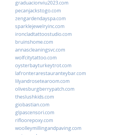
graduacionviu2023.com
pecanjackstogo.com
zengardendayspa.com
sparklejewelryinc.com
ironcladtattoostudio.com
bruinshome.com
annascleaningsvc.com
wolfcitytattoo.com
oysterbayturkeytrot.com
lafronterarestauranteybar.com
lilyandrosetearoom.com
olivesburgberrypatch.com
theslushkids.com
giobastian.com
glpascensori.com
rifloorepoxy.com
woolleymillingandpaving.com