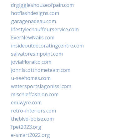
drgiggleshouseofpain.com
hotflashdesigns.com
garagenadeau.com
lifestylechauffeurservice.com
EverNewNails.com
insideoutdecoratingcentre.com
salvatoresinpoint.com
jovialfloralco.com
johnlscotthometeam.com
u-seehomes.com
watersportslagonissi.com
mischieffashion.com
eduwyre.com
retro-interiors.com
theblvd-boise.com
fpet2023.org
e-smart2022.org