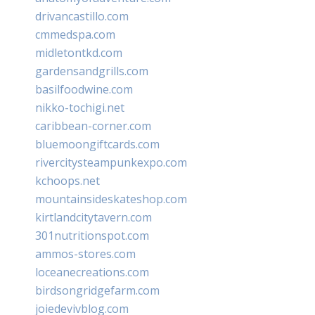
drivancastillo.com
cmmedspa.com
midletontkd.com
gardensandgrills.com
basilfoodwine.com
nikko-tochigi.net
caribbean-corner.com
bluemoongiftcards.com
rivercitysteampunkexpo.com
kchoops.net
mountainsideskateshop.com
kirtlandcitytavern.com
301nutritionspot.com
ammos-stores.com
loceanecreations.com
birdsongridgefarm.com
joiedevivblog.com