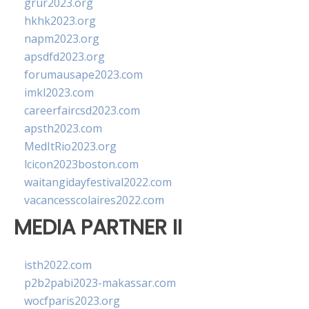
grur2023.org
hkhk2023.org
napm2023.org
apsdfd2023.org
forumausape2023.com
imkl2023.com
careerfaircsd2023.com
apsth2023.com
MedItRio2023.org
lcicon2023boston.com
waitangidayfestival2022.com
vacancesscolaires2022.com
MEDIA PARTNER II
isth2022.com
p2b2pabi2023-makassar.com
wocfparis2023.org