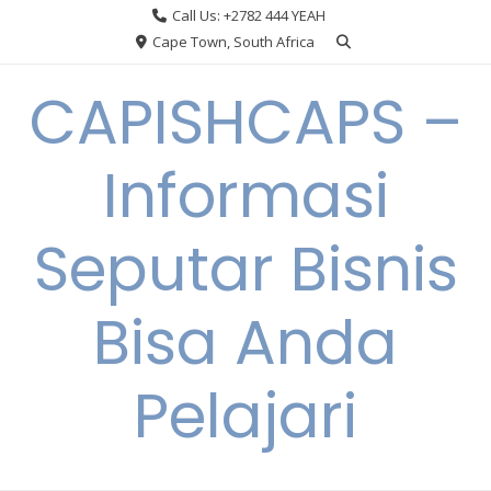
Skip
Call Us: +2782 444 YEAH
to
Cape Town, South Africa
content
CAPISHCAPS –
Informasi
Seputar Bisnis
Bisa Anda
Pelajari