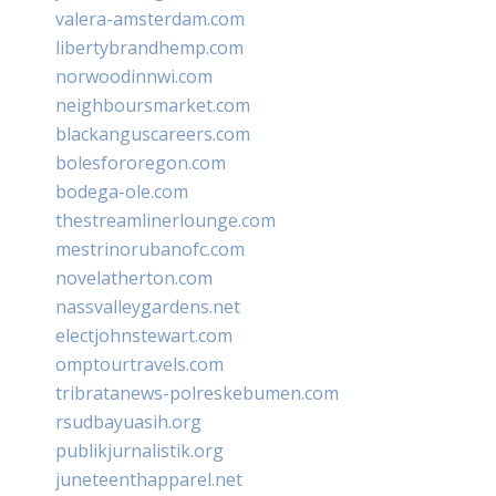
valera-amsterdam.com
libertybrandhemp.com
norwoodinnwi.com
neighboursmarket.com
blackanguscareers.com
bolesfororegon.com
bodega-ole.com
thestreamlinerlounge.com
mestrinorubanofc.com
novelatherton.com
nassvalleygardens.net
electjohnstewart.com
omptourtravels.com
tribratanews-polreskebumen.com
rsudbayuasih.org
publikjurnalistik.org
juneteenthapparel.net