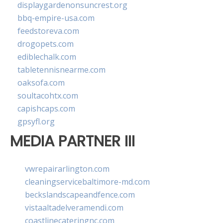
displaygardenonsuncrest.org
bbq-empire-usa.com
feedstoreva.com
drogopets.com
ediblechalk.com
tabletennisnearme.com
oaksofa.com
soultacohtx.com
capishcaps.com
gpsyfl.org
MEDIA PARTNER III
vwrepairarlington.com
cleaningservicebaltimore-md.com
beckslandscapeandfence.com
vistaaltadelveramendi.com
coastlinecateringnc.com