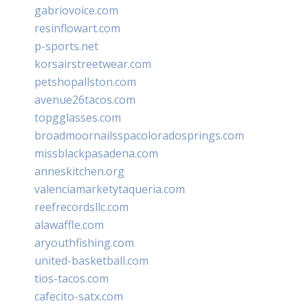
gabriovoice.com
resinflowart.com
p-sports.net
korsairstreetwear.com
petshopallston.com
avenue26tacos.com
topgglasses.com
broadmoornailsspacoloradosprings.com
missblackpasadena.com
anneskitchen.org
valenciamarketytaqueria.com
reefrecordsllc.com
alawaffle.com
aryouthfishing.com
united-basketball.com
tios-tacos.com
cafecito-satx.com