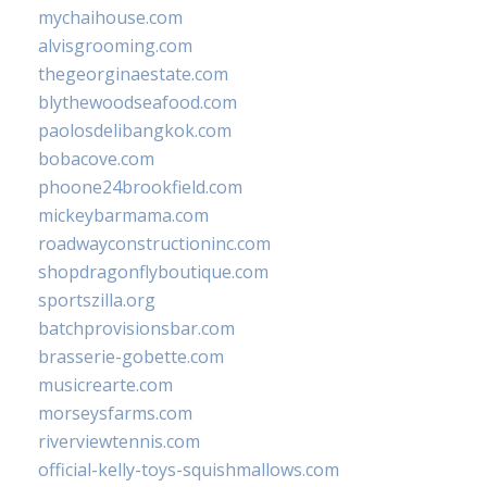
mychaihouse.com
alvisgrooming.com
thegeorginaestate.com
blythewoodseafood.com
paolosdelibangkok.com
bobacove.com
phoone24brookfield.com
mickeybarmama.com
roadwayconstructioninc.com
shopdragonflyboutique.com
sportszilla.org
batchprovisionsbar.com
brasserie-gobette.com
musicrearte.com
morseysfarms.com
riverviewtennis.com
official-kelly-toys-squishmallows.com