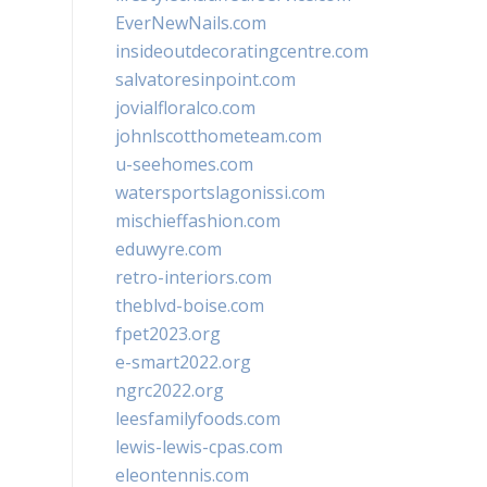
EverNewNails.com
insideoutdecoratingcentre.com
salvatoresinpoint.com
jovialfloralco.com
johnlscotthometeam.com
u-seehomes.com
watersportslagonissi.com
mischieffashion.com
eduwyre.com
retro-interiors.com
theblvd-boise.com
fpet2023.org
e-smart2022.org
ngrc2022.org
leesfamilyfoods.com
lewis-lewis-cpas.com
eleontennis.com