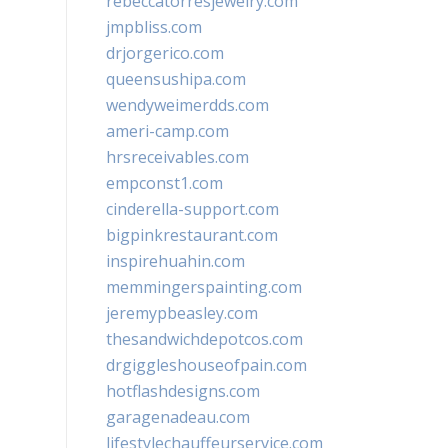
rebeccatorresjewelry.com
jmpbliss.com
drjorgerico.com
queensushipa.com
wendyweimerdds.com
ameri-camp.com
hrsreceivables.com
empconst1.com
cinderella-support.com
bigpinkrestaurant.com
inspirehuahin.com
memmingerspainting.com
jeremypbeasley.com
thesandwichdepotcos.com
drgiggleshouseofpain.com
hotflashdesigns.com
garagenadeau.com
lifestylechauffeurservice.com