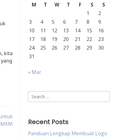
M
T
W
T
F
S
S
1
2
3
4
5
6
7
8
9
tuk
10
11
12
13
14
15
16
17
18
19
20
21
22
23
24
25
26
27
28
29
30
, kita
31
 yang
« Mar
Search
for:
untuk
Recent Posts
 UMKM
Panduan Lengkap Membuat Logo