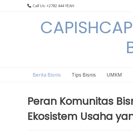
Skip
Call Us: +2782 444 YEAH
to
content
CAPISHCAPS
Berita Bisnis
Tips Bisnis
UMKM
Peran Komunitas Bi
Ekosistem Usaha yan