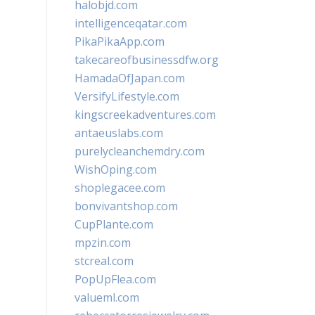
halobjd.com
intelligenceqatar.com
PikaPikaApp.com
takecareofbusinessdfw.org
HamadaOfJapan.com
VersifyLifestyle.com
kingscreekadventures.com
antaeuslabs.com
purelycleanchemdry.com
WishOping.com
shoplegacee.com
bonvivantshop.com
CupPlante.com
mpzin.com
stcreal.com
PopUpFlea.com
valueml.com