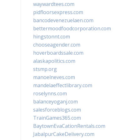
waywardtees.com
pidfloorsexpress.com
bancodevenezuelaen.com
bettermoodfoodcorporation.com
hingstonnt.com
chooseagender.com
hoverboardssale.com
alaskapolitics.com
stsmp.org
manoelneves.com
mandelaeffectlibrary.com
roselynns.com
balanceyoganj.com
salesforceblogs.com
TrainGames365.com
BaytownEvaCationRentals.com
JabalpurCakeDelivery.com