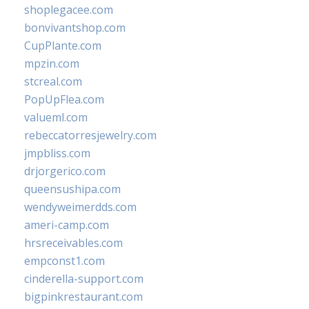
shoplegacee.com
bonvivantshop.com
CupPlante.com
mpzin.com
stcreal.com
PopUpFlea.com
valueml.com
rebeccatorresjewelry.com
jmpbliss.com
drjorgerico.com
queensushipa.com
wendyweimerdds.com
ameri-camp.com
hrsreceivables.com
empconst1.com
cinderella-support.com
bigpinkrestaurant.com