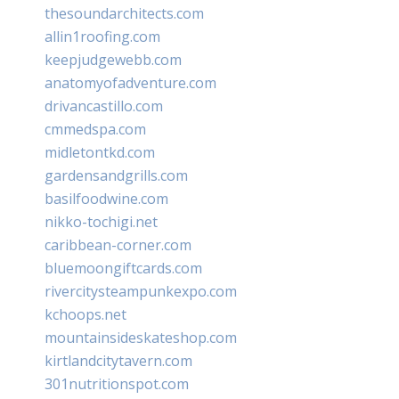
thesoundarchitects.com
allin1roofing.com
keepjudgewebb.com
anatomyofadventure.com
drivancastillo.com
cmmedspa.com
midletontkd.com
gardensandgrills.com
basilfoodwine.com
nikko-tochigi.net
caribbean-corner.com
bluemoongiftcards.com
rivercitysteampunkexpo.com
kchoops.net
mountainsideskateshop.com
kirtlandcitytavern.com
301nutritionspot.com