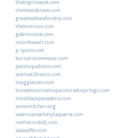
thebigshowok.com
chimeandstave.com
greatwallseafoodny.com
theloverose.com
gabriovoice.com
resinflowart.com
p-sports.net
korsairstreetwear.com
petshopallston.com
avenue26tacos.com
topgglasses.com
broadmoornailsspacoloradosprings.com
missblackpasadena.com
anneskitchen.org
valenciamarketytaqueria.com
reefrecordsllc.com
alawaffle.com