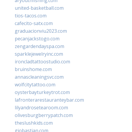
aryouthfishing.com
united-basketball.com
tios-tacos.com
cafecito-satx.com
graduacionviu2023.com
pecanjackstogo.com
zengardendayspa.com
sparklejewelryinc.com
ironcladtattoostudio.com
bruinshome.com
annascleaningsvc.com
wolfcitytattoo.com
oysterbayturkeytrot.com
lafronterarestauranteybar.com
lilyandrosetearoom.com
olivesburgberrypatch.com
theslushkids.com
giobastian.com