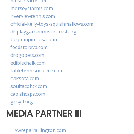
musicrearte.com
morseysfarms.com
riverviewtennis.com
official-kelly-toys-squishmallows.com
displaygardenonsuncrest.org
bbq-empire-usa.com
feedstoreva.com
drogopets.com
ediblechalk.com
tabletennisnearme.com
oaksofa.com
soultacohtx.com
capishcaps.com
gpsyfl.org
MEDIA PARTNER III
vwrepairarlington.com