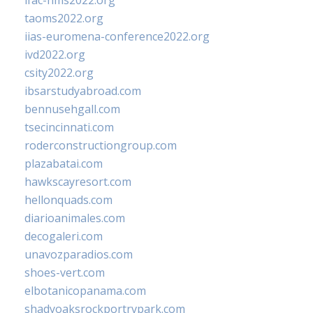
ifac-hms2022.org
taoms2022.org
iias-euromena-conference2022.org
ivd2022.org
csity2022.org
ibsarstudyabroad.com
bennusehgall.com
tsecincinnati.com
roderconstructiongroup.com
plazabatai.com
hawkscayresort.com
hellonquads.com
diarioanimales.com
decogaleri.com
unavozparadios.com
shoes-vert.com
elbotanicopanama.com
shadyoaksrockportrvpark.com