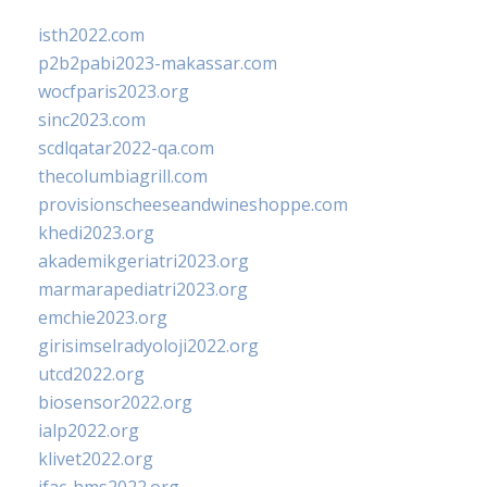
isth2022.com
p2b2pabi2023-makassar.com
wocfparis2023.org
sinc2023.com
scdlqatar2022-qa.com
thecolumbiagrill.com
provisionscheeseandwineshoppe.com
khedi2023.org
akademikgeriatri2023.org
marmarapediatri2023.org
emchie2023.org
girisimselradyoloji2022.org
utcd2022.org
biosensor2022.org
ialp2022.org
klivet2022.org