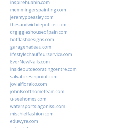
inspirehuahin.com
memmingerspainting.com
jeremypbeasley.com
thesandwichdepotcos.com
drgiggleshouseofpain.com
hotflashdesigns.com
garagenadeau.com
lifestylechauffeurservice.com
EverNewNails.com
insideoutdecoratingcentre.com
salvatoresinpoint.com
jovialfloralco.com
johnlscotthometeam.com
u-seehomes.com
watersportslagonissi.com
mischieffashion.com
eduwyre.com