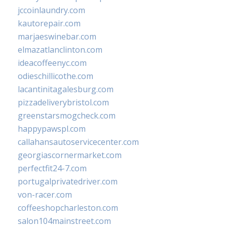
jccoinlaundry.com
kautorepair.com
marjaeswinebar.com
elmazatlanclinton.com
ideacoffeenyc.com
odieschillicothe.com
lacantinitagalesburg.com
pizzadeliverybristol.com
greenstarsmogcheck.com
happypawspl.com
callahansautoservicecenter.com
georgiascornermarket.com
perfectfit24-7.com
portugalprivatedriver.com
von-racer.com
coffeeshopcharleston.com
salon104mainstreet.com