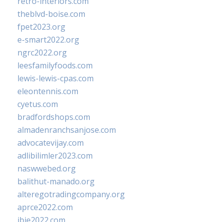
retro-interiors.com
theblvd-boise.com
fpet2023.org
e-smart2022.org
ngrc2022.org
leesfamilyfoods.com
lewis-lewis-cpas.com
eleontennis.com
cyetus.com
bradfordshops.com
almadenranchsanjose.com
advocatevijay.com
adlibilimler2023.com
naswwebed.org
balithut-manado.org
alteregotradingcompany.org
aprce2022.com
ibie2022.com