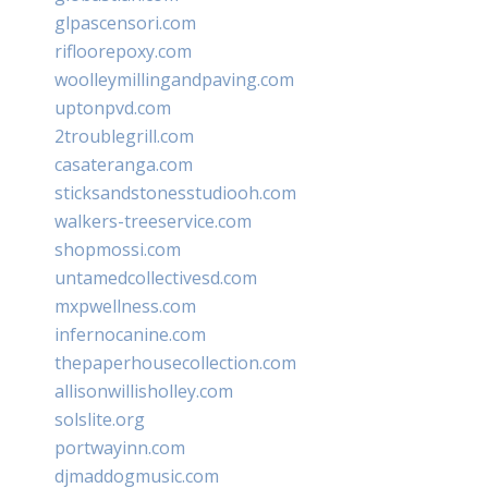
glpascensori.com
rifloorepoxy.com
woolleymillingandpaving.com
uptonpvd.com
2troublegrill.com
casateranga.com
sticksandstonesstudiooh.com
walkers-treeservice.com
shopmossi.com
untamedcollectivesd.com
mxpwellness.com
infernocanine.com
thepaperhousecollection.com
allisonwillisholley.com
solslite.org
portwayinn.com
djmaddogmusic.com