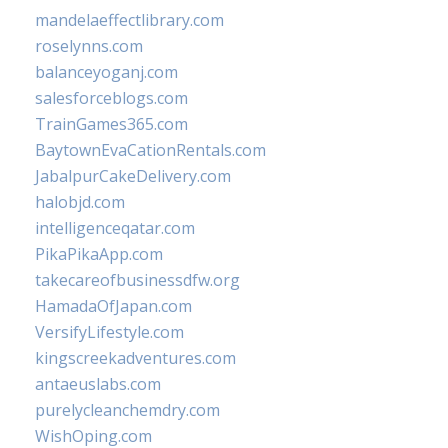
mandelaeffectlibrary.com
roselynns.com
balanceyoganj.com
salesforceblogs.com
TrainGames365.com
BaytownEvaCationRentals.com
JabalpurCakeDelivery.com
halobjd.com
intelligenceqatar.com
PikaPikaApp.com
takecareofbusinessdfw.org
HamadaOfJapan.com
VersifyLifestyle.com
kingscreekadventures.com
antaeuslabs.com
purelycleanchemdry.com
WishOping.com