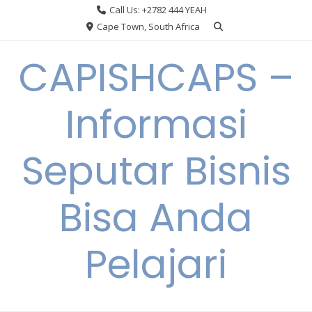
Skip
Call Us: +2782 444 YEAH
to
Cape Town, South Africa
content
CAPISHCAPS –
Informasi
Seputar Bisnis
Bisa Anda
Pelajari