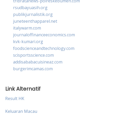
tribratanews-polreskebumen.com
rsudbayuasih.org
publikjurnalistik.org
juneteenthapparel.net
italywarm.com
journaloffinanceeconomics.com
kvk-kumari.org
foodscienceandtechnology.com
scisportsscience.com
addisababacuisineaz.com
burgerimcamas.com
Link Alternatif
Result HK
Keluaran Macau