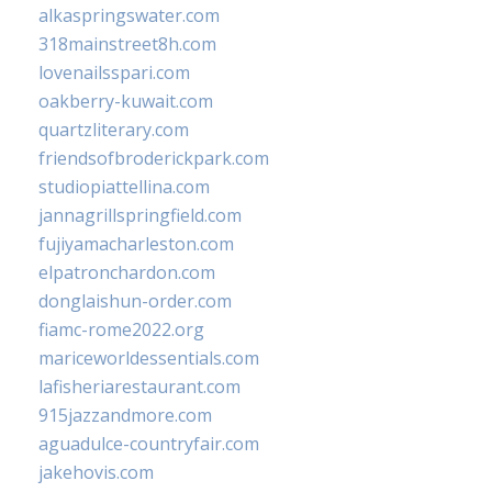
alkaspringswater.com
318mainstreet8h.com
lovenailsspari.com
oakberry-kuwait.com
quartzliterary.com
friendsofbroderickpark.com
studiopiattellina.com
jannagrillspringfield.com
fujiyamacharleston.com
elpatronchardon.com
donglaishun-order.com
fiamc-rome2022.org
mariceworldessentials.com
lafisheriarestaurant.com
915jazzandmore.com
aguadulce-countryfair.com
jakehovis.com