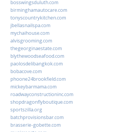
bosswingsduluth.com
birminghamautocare.com
tonyscountrykitchen.com
jbellasnailspa.com
mychaihouse.com
alvisgrooming.com
thegeorginaestate.com
blythewoodseafood.com
paolosdelibangkok.com
bobacove.com
phoone24brookfield.com
mickeybarmama.com
roadwayconstructioninc.com
shopdragonflyboutique.com
sportszilla.org
batchprovisionsbar.com
brasserie-gobette.com