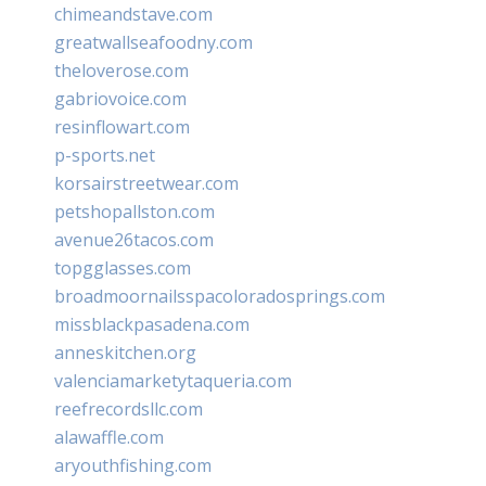
chimeandstave.com
greatwallseafoodny.com
theloverose.com
gabriovoice.com
resinflowart.com
p-sports.net
korsairstreetwear.com
petshopallston.com
avenue26tacos.com
topgglasses.com
broadmoornailsspacoloradosprings.com
missblackpasadena.com
anneskitchen.org
valenciamarketytaqueria.com
reefrecordsllc.com
alawaffle.com
aryouthfishing.com