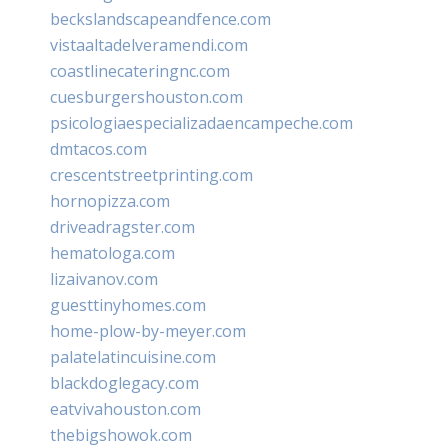
beckslandscapeandfence.com
vistaaltadelveramendi.com
coastlinecateringnc.com
cuesburgershouston.com
psicologiaespecializadaencampeche.com
dmtacos.com
crescentstreetprinting.com
hornopizza.com
driveadragster.com
hematologa.com
lizaivanov.com
guesttinyhomes.com
home-plow-by-meyer.com
palatelatincuisine.com
blackdoglegacy.com
eatvivahouston.com
thebigshowok.com