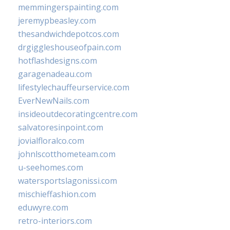
memmingerspainting.com
jeremypbeasley.com
thesandwichdepotcos.com
drgiggleshouseofpain.com
hotflashdesigns.com
garagenadeau.com
lifestylechauffeurservice.com
EverNewNails.com
insideoutdecoratingcentre.com
salvatoresinpoint.com
jovialfloralco.com
johnlscotthometeam.com
u-seehomes.com
watersportslagonissi.com
mischieffashion.com
eduwyre.com
retro-interiors.com