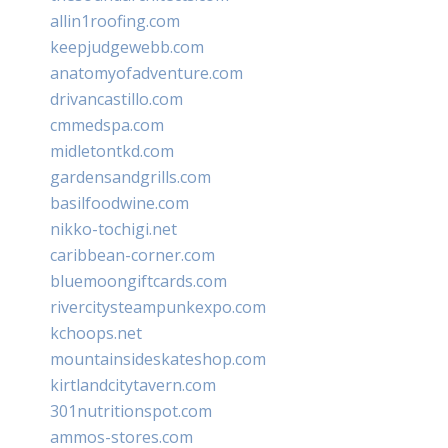
allin1roofing.com
keepjudgewebb.com
anatomyofadventure.com
drivancastillo.com
cmmedspa.com
midletontkd.com
gardensandgrills.com
basilfoodwine.com
nikko-tochigi.net
caribbean-corner.com
bluemoongiftcards.com
rivercitysteampunkexpo.com
kchoops.net
mountainsideskateshop.com
kirtlandcitytavern.com
301nutritionspot.com
ammos-stores.com