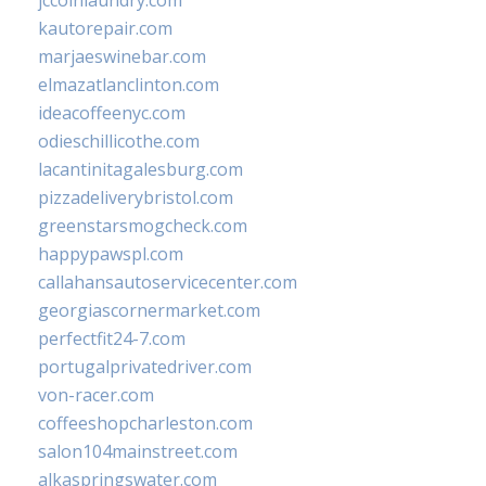
jccoinlaundry.com
kautorepair.com
marjaeswinebar.com
elmazatlanclinton.com
ideacoffeenyc.com
odieschillicothe.com
lacantinitagalesburg.com
pizzadeliverybristol.com
greenstarsmogcheck.com
happypawspl.com
callahansautoservicecenter.com
georgiascornermarket.com
perfectfit24-7.com
portugalprivatedriver.com
von-racer.com
coffeeshopcharleston.com
salon104mainstreet.com
alkaspringswater.com