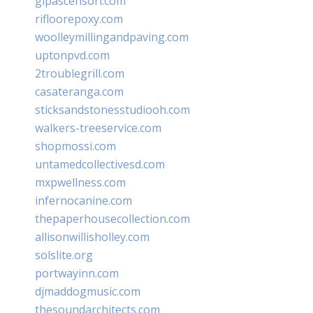
glpascensori.com
rifloorepoxy.com
woolleymillingandpaving.com
uptonpvd.com
2troublegrill.com
casateranga.com
sticksandstonesstudiooh.com
walkers-treeservice.com
shopmossi.com
untamedcollectivesd.com
mxpwellness.com
infernocanine.com
thepaperhousecollection.com
allisonwillisholley.com
solslite.org
portwayinn.com
djmaddogmusic.com
thesoundarchitects.com