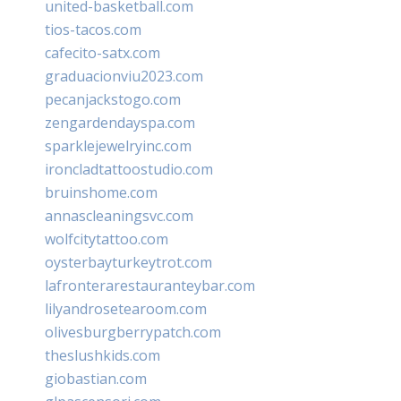
united-basketball.com
tios-tacos.com
cafecito-satx.com
graduacionviu2023.com
pecanjackstogo.com
zengardendayspa.com
sparklejewelryinc.com
ironcladtattoostudio.com
bruinshome.com
annascleaningsvc.com
wolfcitytattoo.com
oysterbayturkeytrot.com
lafronterarestauranteybar.com
lilyandrosetearoom.com
olivesburgberrypatch.com
theslushkids.com
giobastian.com