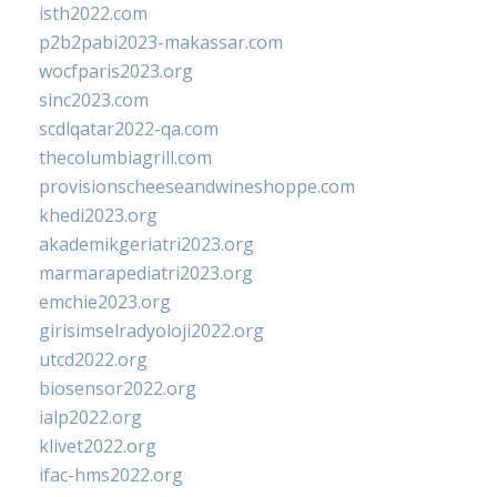
isth2022.com
p2b2pabi2023-makassar.com
wocfparis2023.org
sinc2023.com
scdlqatar2022-qa.com
thecolumbiagrill.com
provisionscheeseandwineshoppe.com
khedi2023.org
akademikgeriatri2023.org
marmarapediatri2023.org
emchie2023.org
girisimselradyoloji2022.org
utcd2022.org
biosensor2022.org
ialp2022.org
klivet2022.org
ifac-hms2022.org