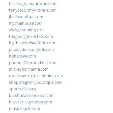
birminghamautocare.com
tonyscountrykitchen.com
jbellasnailspa.com
mychaihouse.com
alvisgrooming.com
thegeorginaestate.com
blythewoodseafood.com
paolosdelibangkok.com
bobacove.com
phoone24brookfield.com
mickeybarmama.com
roadwayconstructioninc.com
shopdragonflyboutique.com
sportszilla.org
batchprovisionsbar.com
brasserie-gobette.com
musicrearte.com