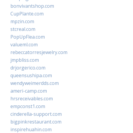
bonvivantshop.com
CupPlante.com
mpzin.com
stcreal.com
PopUpFlea.com
valueml.com
rebeccatorresjewelry.com
jmpbliss.com
drjorgerico.com
queensushipa.com
wendyweimerdds.com
ameri-camp.com
hrsreceivables.com
empconst1.com
cinderella-support.com
bigpinkrestaurant.com
inspirehuahin.com