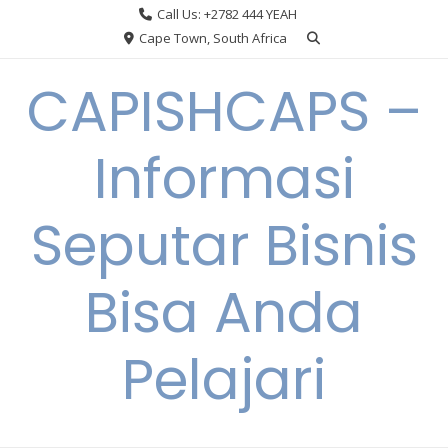
Skip
Call Us: +2782 444 YEAH
to
Cape Town, South Africa
content
CAPISHCAPS –
Informasi
Seputar Bisnis
Bisa Anda
Pelajari