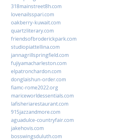
318mainstreet8h.com
lovenailsspari.com
oakberry-kuwait.com
quartzliterary.com
friendsofbroderickpark.com
studiopiattellina.com
jannagrillspringfield.com
fujiyamacharleston.com
elpatronchardon.com
donglaishun-order.com
fiamc-rome2022.org
mariceworldessentials.com
lafisheriarestaurant.com
915jazzandmore.com
aguadulce-countryfair.com
jakehovis.com
bosswingsduluth.com