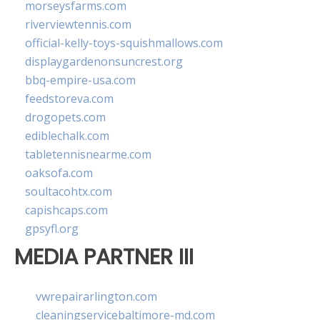
morseysfarms.com
riverviewtennis.com
official-kelly-toys-squishmallows.com
displaygardenonsuncrest.org
bbq-empire-usa.com
feedstoreva.com
drogopets.com
ediblechalk.com
tabletennisnearme.com
oaksofa.com
soultacohtx.com
capishcaps.com
gpsyfl.org
MEDIA PARTNER III
vwrepairarlington.com
cleaningservicebaltimore-md.com