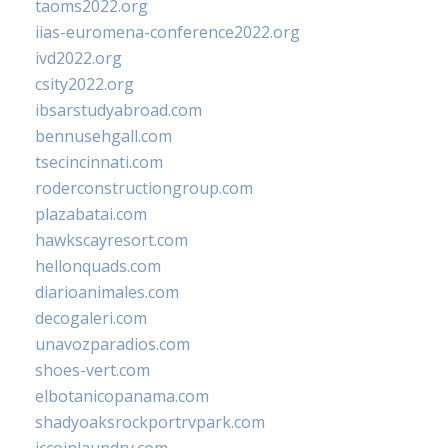
taoms2022.org
iias-euromena-conference2022.org
ivd2022.org
csity2022.org
ibsarstudyabroad.com
bennusehgall.com
tsecincinnati.com
roderconstructiongroup.com
plazabatai.com
hawkscayresort.com
hellonquads.com
diarioanimales.com
decogaleri.com
unavozparadios.com
shoes-vert.com
elbotanicopanama.com
shadyoaksrockportrvpark.com