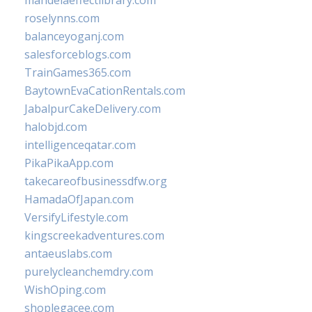
mandelaeffectlibrary.com
roselynns.com
balanceyoganj.com
salesforceblogs.com
TrainGames365.com
BaytownEvaCationRentals.com
JabalpurCakeDelivery.com
halobjd.com
intelligenceqatar.com
PikaPikaApp.com
takecareofbusinessdfw.org
HamadaOfJapan.com
VersifyLifestyle.com
kingscreekadventures.com
antaeuslabs.com
purelycleanchemdry.com
WishOping.com
shoplegacee.com