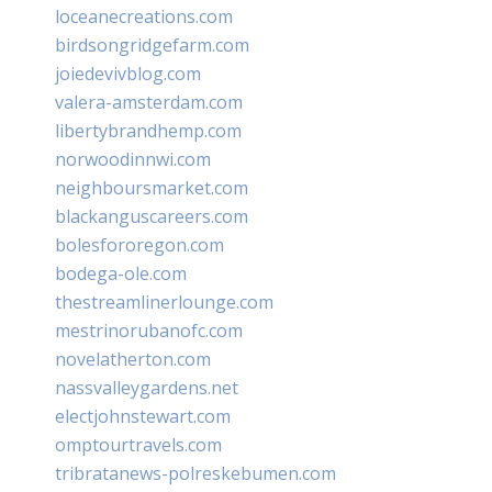
loceanecreations.com
birdsongridgefarm.com
joiedevivblog.com
valera-amsterdam.com
libertybrandhemp.com
norwoodinnwi.com
neighboursmarket.com
blackanguscareers.com
bolesfororegon.com
bodega-ole.com
thestreamlinerlounge.com
mestrinorubanofc.com
novelatherton.com
nassvalleygardens.net
electjohnstewart.com
omptourtravels.com
tribratanews-polreskebumen.com