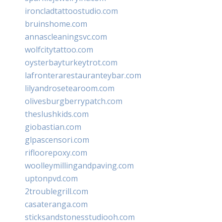
ironcladtattoostudio.com
bruinshome.com
annascleaningsvc.com
wolfcitytattoo.com
oysterbayturkeytrot.com
lafronterarestauranteybar.com
lilyandrosetearoom.com
olivesburgberrypatch.com
theslushkids.com
giobastian.com
glpascensori.com
rifloorepoxy.com
woolleymillingandpaving.com
uptonpvd.com
2troublegrill.com
casateranga.com
sticksandstonesstudiooh.com