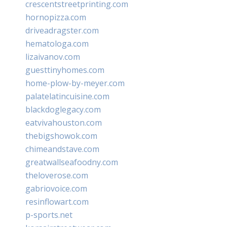
crescentstreetprinting.com
hornopizza.com
driveadragster.com
hematologa.com
lizaivanov.com
guesttinyhomes.com
home-plow-by-meyer.com
palatelatincuisine.com
blackdoglegacy.com
eatvivahouston.com
thebigshowok.com
chimeandstave.com
greatwallseafoodny.com
theloverose.com
gabriovoice.com
resinflowart.com
p-sports.net