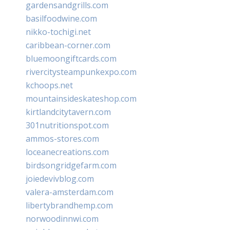
gardensandgrills.com
basilfoodwine.com
nikko-tochigi.net
caribbean-corner.com
bluemoongiftcards.com
rivercitysteampunkexpo.com
kchoops.net
mountainsideskateshop.com
kirtlandcitytavern.com
301nutritionspot.com
ammos-stores.com
loceanecreations.com
birdsongridgefarm.com
joiedevivblog.com
valera-amsterdam.com
libertybrandhemp.com
norwoodinnwi.com