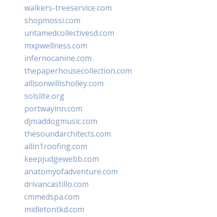
walkers-treeservice.com
shopmossi.com
untamedcollectivesd.com
mxpwellness.com
infernocanine.com
thepaperhousecollection.com
allisonwillisholley.com
solslite.org
portwayinn.com
djmaddogmusic.com
thesoundarchitects.com
allin1roofing.com
keepjudgewebb.com
anatomyofadventure.com
drivancastillo.com
cmmedspa.com
midletontkd.com