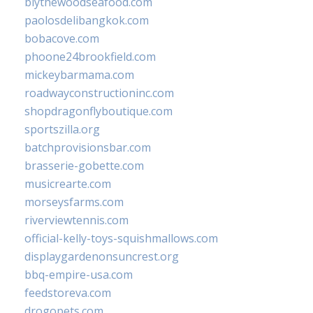
blythewoodseafood.com
paolosdelibangkok.com
bobacove.com
phoone24brookfield.com
mickeybarmama.com
roadwayconstructioninc.com
shopdragonflyboutique.com
sportszilla.org
batchprovisionsbar.com
brasserie-gobette.com
musicrearte.com
morseysfarms.com
riverviewtennis.com
official-kelly-toys-squishmallows.com
displaygardenonsuncrest.org
bbq-empire-usa.com
feedstoreva.com
drogopets.com