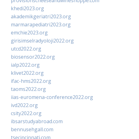
provisionscheeseandwineshoppe.com
khedi2023.org
akademikgeriatri2023.org
marmarapediatri2023.org
emchie2023.org
girisimselradyoloji2022.org
utcd2022.org
biosensor2022.org
ialp2022.org
klivet2022.org
ifac-hms2022.org
taoms2022.org
iias-euromena-conference2022.org
ivd2022.org
csity2022.org
ibsarstudyabroad.com
bennusehgall.com
tsecincinnati.com