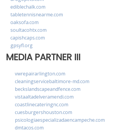
ediblechalk.com
tabletennisnearme.com
oaksofa.com
soultacohtx.com
capishcaps.com
gpsyfl.org
MEDIA PARTNER III
vwrepairarlington.com
cleaningservicebaltimore-md.com
beckslandscapeandfence.com
vistaaltadelveramendi.com
coastlinecateringnc.com
cuesburgershouston.com
psicologiaespecializadaencampeche.com
dmtacos.com