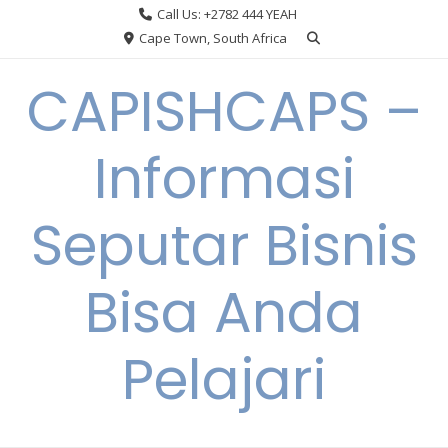
Skip
Call Us: +2782 444 YEAH
to
Cape Town, South Africa
content
CAPISHCAPS –
Informasi
Seputar Bisnis
Bisa Anda
Pelajari