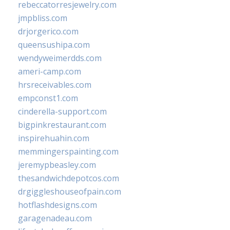
rebeccatorresjewelry.com
jmpbliss.com
drjorgerico.com
queensushipa.com
wendyweimerdds.com
ameri-camp.com
hrsreceivables.com
empconst1.com
cinderella-support.com
bigpinkrestaurant.com
inspirehuahin.com
memmingerspainting.com
jeremypbeasley.com
thesandwichdepotcos.com
drgiggleshouseofpain.com
hotflashdesigns.com
garagenadeau.com