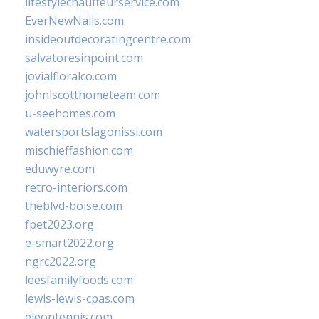
lifestylechauffeurservice.com
EverNewNails.com
insideoutdecoratingcentre.com
salvatoresinpoint.com
jovialfloralco.com
johnlscotthometeam.com
u-seehomes.com
watersportslagonissi.com
mischieffashion.com
eduwyre.com
retro-interiors.com
theblvd-boise.com
fpet2023.org
e-smart2022.org
ngrc2022.org
leesfamilyfoods.com
lewis-lewis-cpas.com
eleontennis.com