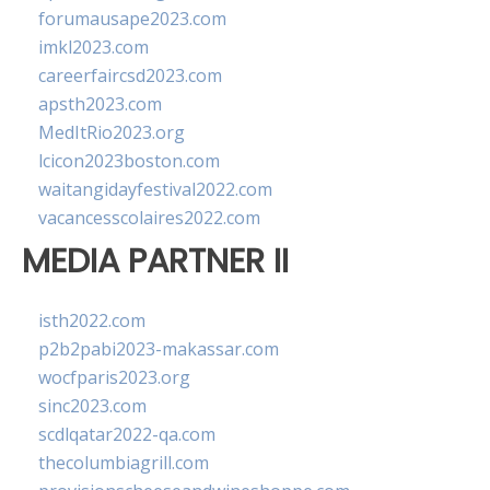
forumausape2023.com
imkl2023.com
careerfaircsd2023.com
apsth2023.com
MedItRio2023.org
lcicon2023boston.com
waitangidayfestival2022.com
vacancesscolaires2022.com
MEDIA PARTNER II
isth2022.com
p2b2pabi2023-makassar.com
wocfparis2023.org
sinc2023.com
scdlqatar2022-qa.com
thecolumbiagrill.com