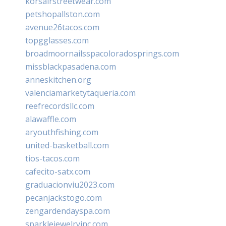
korsairstreetwear.com
petshopallston.com
avenue26tacos.com
topgglasses.com
broadmoornailsspacoloradosprings.com
missblackpasadena.com
anneskitchen.org
valenciamarketytaqueria.com
reefrecordsllc.com
alawaffle.com
aryouthfishing.com
united-basketball.com
tios-tacos.com
cafecito-satx.com
graduacionviu2023.com
pecanjackstogo.com
zengardendayspa.com
sparklejewelryinc.com