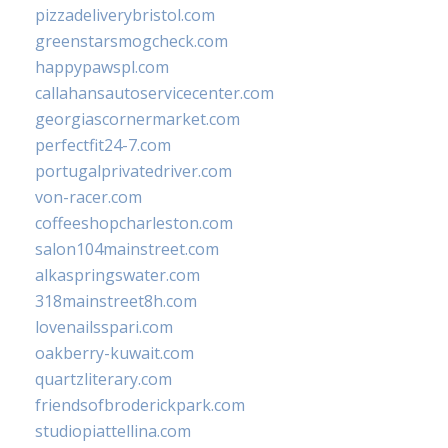
pizzadeliverybristol.com
greenstarsmogcheck.com
happypawspl.com
callahansautoservicecenter.com
georgiascornermarket.com
perfectfit24-7.com
portugalprivatedriver.com
von-racer.com
coffeeshopcharleston.com
salon104mainstreet.com
alkaspringswater.com
318mainstreet8h.com
lovenailsspari.com
oakberry-kuwait.com
quartzliterary.com
friendsofbroderickpark.com
studiopiattellina.com