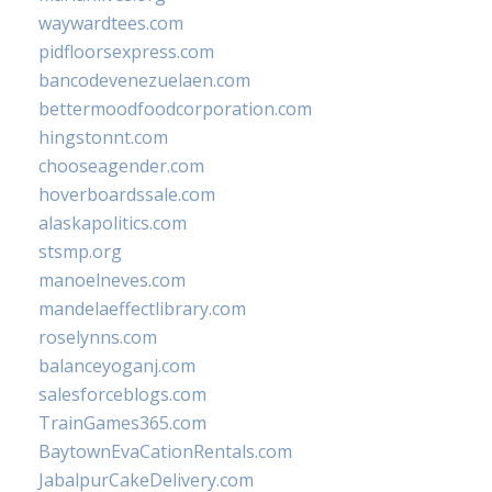
waywardtees.com
pidfloorsexpress.com
bancodevenezuelaen.com
bettermoodfoodcorporation.com
hingstonnt.com
chooseagender.com
hoverboardssale.com
alaskapolitics.com
stsmp.org
manoelneves.com
mandelaeffectlibrary.com
roselynns.com
balanceyoganj.com
salesforceblogs.com
TrainGames365.com
BaytownEvaCationRentals.com
JabalpurCakeDelivery.com