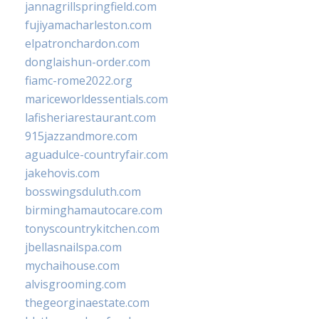
jannagrillspringfield.com
fujiyamacharleston.com
elpatronchardon.com
donglaishun-order.com
fiamc-rome2022.org
mariceworldessentials.com
lafisheriarestaurant.com
915jazzandmore.com
aguadulce-countryfair.com
jakehovis.com
bosswingsduluth.com
birminghamautocare.com
tonyscountrykitchen.com
jbellasnailspa.com
mychaihouse.com
alvisgrooming.com
thegeorginaestate.com