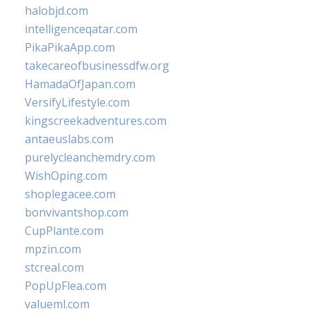
halobjd.com
intelligenceqatar.com
PikaPikaApp.com
takecareofbusinessdfw.org
HamadaOfJapan.com
VersifyLifestyle.com
kingscreekadventures.com
antaeuslabs.com
purelycleanchemdry.com
WishOping.com
shoplegacee.com
bonvivantshop.com
CupPlante.com
mpzin.com
stcreal.com
PopUpFlea.com
valueml.com