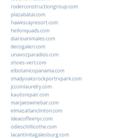
roderconstructiongroup.com
plazabatai.com
hawkscayresort.com
hellonquads.com
diarioanimales.com
decogaleri.com
unavozparadios.com
shoes-vert.com
elbotanicopanama.com
shadyoaksrockportrvpark.com
jccoinlaundry.com
kautorepair.com
marjaeswinebar.com
elmazatlanclinton.com
ideacoffeenyc.com
odieschillicothe.com
lacantinitagalesburg.com