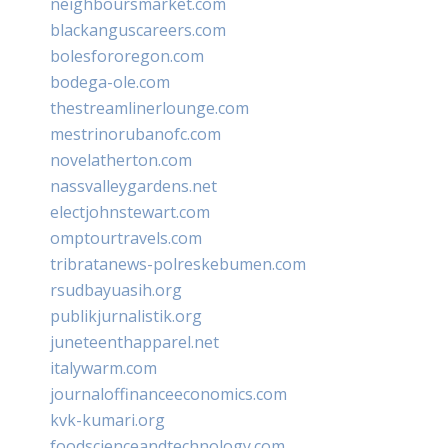
neighboursmarket.com
blackanguscareers.com
bolesfororegon.com
bodega-ole.com
thestreamlinerlounge.com
mestrinorubanofc.com
novelatherton.com
nassvalleygardens.net
electjohnstewart.com
omptourtravels.com
tribratanews-polreskebumen.com
rsudbayuasih.org
publikjurnalistik.org
juneteenthapparel.net
italywarm.com
journaloffinanceeconomics.com
kvk-kumari.org
foodscienceandtechnology.com