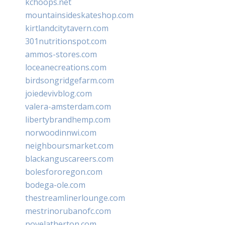
kchoops.net
mountainsideskateshop.com
kirtlandcitytavern.com
301nutritionspot.com
ammos-stores.com
loceanecreations.com
birdsongridgefarm.com
joiedevivblog.com
valera-amsterdam.com
libertybrandhemp.com
norwoodinnwi.com
neighboursmarket.com
blackanguscareers.com
bolesfororegon.com
bodega-ole.com
thestreamlinerlounge.com
mestrinorubanofc.com
novelatherton.com