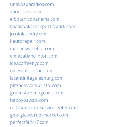
unavozparadios.com
shoes-vert.com
elbotanicopanama.com
shadyoaksrockportrvpark.com
jccoinlaundry.com
kautorepair.com
marjaeswinebar.com
elmazatlanclinton.com
ideacoffeenyc.com
odieschillicothe.com
lacantinitagalesburg.com
pizzadeliverybristol.com
greenstarsmogcheck.com
happypawspl.com
callahansautoservicecenter.com
georgiascornermarket.com
perfectfit24-7.com