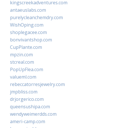
kingscreekadventures.com
antaeuslabs.com
purelycleanchemdry.com
WishOping.com
shoplegacee.com
bonvivantshop.com
CupPlante.com
mpzin.com
stcreal.com
PopUpFlea.com
valueml.com
rebeccatorresjewelry.com
jmpbliss.com
drjorgerico.com
queensushipa.com
wendyweimerdds.com
ameri-camp.com