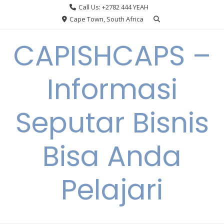
Skip
Call Us: +2782 444 YEAH
to
Cape Town, South Africa
content
CAPISHCAPS –
Informasi
Seputar Bisnis
Bisa Anda
Pelajari