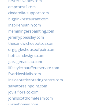
hrsreceivables.com
empconst1.com
cinderella-support.com
bigpinkrestaurant.com
inspirehuahin.com
memmingerspainting.com
jeremypbeasley.com
thesandwichdepotcos.com
drgiggleshouseofpain.com
hotflashdesigns.com
garagenadeau.com
lifestylechauffeurservice.com
EverNewNails.com
insideoutdecoratingcentre.com
salvatoresinpoint.com
jovialfloralco.com
johnlscotthometeam.com
u-seehomes.com