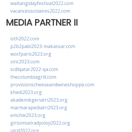
waitangidayfestival2022.com
vacancesscolaires2022.com
MEDIA PARTNER II
isth2022.com
p2b2pabi2023-makassar.com
wocfparis2023.org
sinc2023.com
scdlqatar2022-qa.com
thecolumbiagrill.com
provisionscheeseandwineshoppe.com
khedi2023.org
akademikgeriatri2023.org
marmarapediatri2023.org
emchie2023.org
girisimselradyoloji2022.org
utcd2022.org