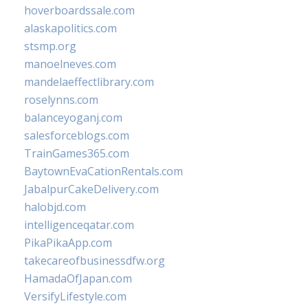
hoverboardssale.com
alaskapolitics.com
stsmp.org
manoelneves.com
mandelaeffectlibrary.com
roselynns.com
balanceyoganj.com
salesforceblogs.com
TrainGames365.com
BaytownEvaCationRentals.com
JabalpurCakeDelivery.com
halobjd.com
intelligenceqatar.com
PikaPikaApp.com
takecareofbusinessdfw.org
HamadaOfJapan.com
VersifyLifestyle.com