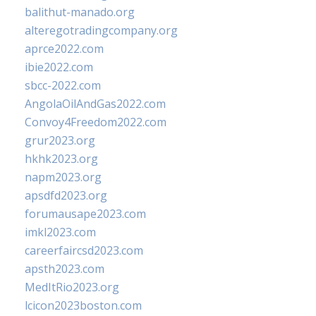
balithut-manado.org
alteregotradingcompany.org
aprce2022.com
ibie2022.com
sbcc-2022.com
AngolaOilAndGas2022.com
Convoy4Freedom2022.com
grur2023.org
hkhk2023.org
napm2023.org
apsdfd2023.org
forumausape2023.com
imkl2023.com
careerfaircsd2023.com
apsth2023.com
MedItRio2023.org
lcicon2023boston.com