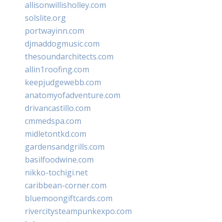
allisonwillisholley.com
solslite.org
portwayinn.com
djmaddogmusic.com
thesoundarchitects.com
allin1roofing.com
keepjudgewebb.com
anatomyofadventure.com
drivancastillo.com
cmmedspa.com
midletontkd.com
gardensandgrills.com
basilfoodwine.com
nikko-tochigi.net
caribbean-corner.com
bluemoongiftcards.com
rivercitysteampunkexpo.com