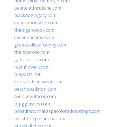
home-plow-by-meyer.com
palatelatincuisine.com
blackdoglegacy.com
eatvivahouston.com
thebigshowok.com
chimeandstave.com
greatwallseafoodny.com
theloverose.com
gabriovoice.com
resinflowart.com
p-sports.net
korsairstreetwear.com
petshopallston.com
avenue26tacos.com
topgglasses.com
broadmoornailsspacoloradosprings.com
missblackpasadena.com
anneskitchen.org