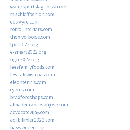
watersportslagonissi.com
mischieffashion.com
eduwyre.com
retro-interiors.com
theblvd-boise.com
fpet2023.org
e-smart2022.org
ngrc2022.org
leesfamilyfoods.com
lewis-lewis-cpas.com
eleontennis.com
cyetus.com
bradfordshops.com
almadenranchsanjose.com
advocatevijay.com
adlibilimler2023.com
naswwebed.org