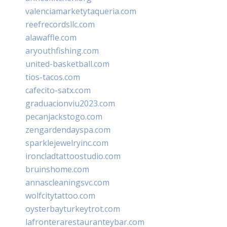
valenciamarketytaqueria.com
reefrecordsllc.com
alawaffle.com
aryouthfishing.com
united-basketball.com
tios-tacos.com
cafecito-satx.com
graduacionviu2023.com
pecanjackstogo.com
zengardendayspa.com
sparklejewelryinc.com
ironcladtattoostudio.com
bruinshome.com
annascleaningsvc.com
wolfcitytattoo.com
oysterbayturkeytrot.com
lafronterarestauranteybar.com