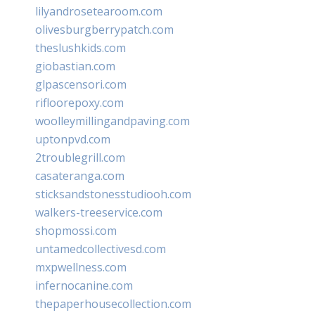
lilyandrosetearoom.com
olivesburgberrypatch.com
theslushkids.com
giobastian.com
glpascensori.com
rifloorepoxy.com
woolleymillingandpaving.com
uptonpvd.com
2troublegrill.com
casateranga.com
sticksandstonesstudiooh.com
walkers-treeservice.com
shopmossi.com
untamedcollectivesd.com
mxpwellness.com
infernocanine.com
thepaperhousecollection.com