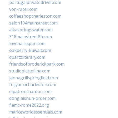
portugalprivatedriver.com
von-racer.com
coffeeshopcharleston.com
salon104mainstreet.com
alkaspringswater.com
318mainstreet8h.com
lovenailsspari.com
oakberry-kuwait.com
quartzliterary.com
friendsofbroderickpark.com
studiopiattellina.com
jannagrillspringfield.com
fujiyamacharleston.com
elpatronchardon.com
donglaishun-order.com
fiamc-rome2022.org
mariceworldessentials.com