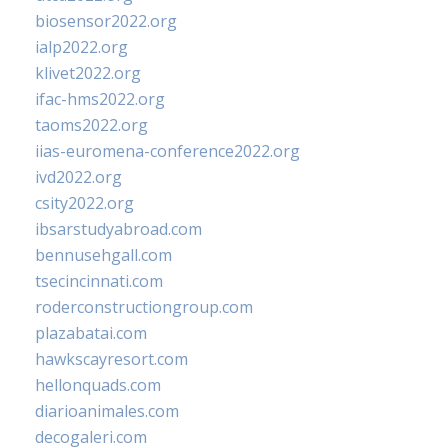
biosensor2022.org
ialp2022.org
klivet2022.org
ifac-hms2022.org
taoms2022.org
iias-euromena-conference2022.org
ivd2022.org
csity2022.org
ibsarstudyabroad.com
bennusehgall.com
tsecincinnati.com
roderconstructiongroup.com
plazabatai.com
hawkscayresort.com
hellonquads.com
diarioanimales.com
decogaleri.com