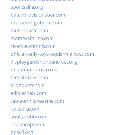
sportszilla.org
batchprovisionsbar.com
brasserie-gobette.com
musicrearte.com
morseysfarms.com
riverviewtennis.com
official-kelly-toys-squishmallows.com
displaygardenonsuncrest.org
bbq-empire-usa.com
feedstoreva.com
drogopets.com
ediblechalk.com
tabletennisnearme.com
oaksofa.com
soultacohtx.com
capishcaps.com
gpsyfl.org