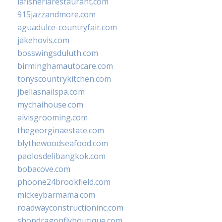
lafisheriarestaurant.com
915jazzandmore.com
aguadulce-countryfair.com
jakehovis.com
bosswingsduluth.com
birminghamautocare.com
tonyscountrykitchen.com
jbellasnailspa.com
mychaihouse.com
alvisgrooming.com
thegeorginaestate.com
blythewoodseafood.com
paolosdelibangkok.com
bobacove.com
phoone24brookfield.com
mickeybarmama.com
roadwayconstructioninc.com
shopdragonflyboutique.com