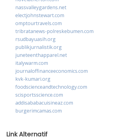
nassvalleygardens.net
electjohnstewart.com
omptourtravels.com
tribratanews-polreskebumen.com
rsudbayuasih.org
publikjurnalistik.org
juneteenthapparel.net
italywarm.com
journaloffinanceeconomics.com
kvk-kumari.org
foodscienceandtechnology.com
scisportsscience.com
addisababacuisineaz.com
burgerimcamas.com
Link Alternatif