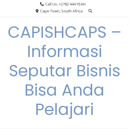
Skip
Call Us: +2782 444 YEAH
to
Cape Town, South Africa
content
CAPISHCAPS –
Informasi
Seputar Bisnis
Bisa Anda
Pelajari