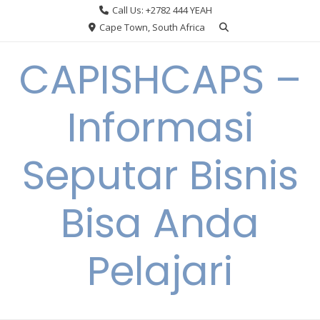
Skip
Call Us: +2782 444 YEAH
to
Cape Town, South Africa
content
CAPISHCAPS –
Informasi
Seputar Bisnis
Bisa Anda
Pelajari