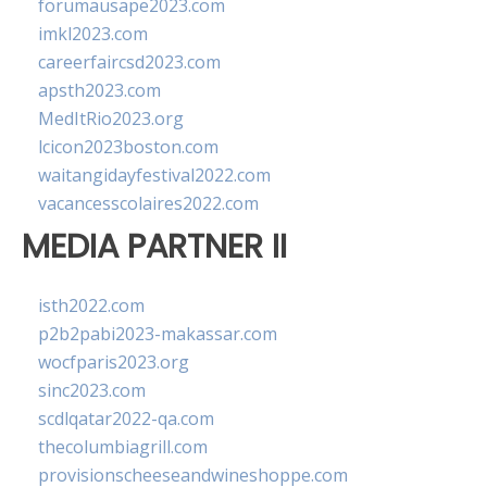
forumausape2023.com
imkl2023.com
careerfaircsd2023.com
apsth2023.com
MedItRio2023.org
lcicon2023boston.com
waitangidayfestival2022.com
vacancesscolaires2022.com
MEDIA PARTNER II
isth2022.com
p2b2pabi2023-makassar.com
wocfparis2023.org
sinc2023.com
scdlqatar2022-qa.com
thecolumbiagrill.com
provisionscheeseandwineshoppe.com