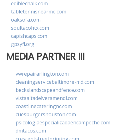
ediblechalk.com
tabletennisnearme.com
oaksofa.com
soultacohtx.com
capishcaps.com
gpsyfl.org
MEDIA PARTNER III
vwrepairarlington.com
cleaningservicebaltimore-md.com
beckslandscapeandfence.com
vistaaltadelveramendi.com
coastlinecateringnc.com
cuesburgershouston.com
psicologiaespecializadaencampeche.com
dmtacos.com
crescentstreetprinting.com