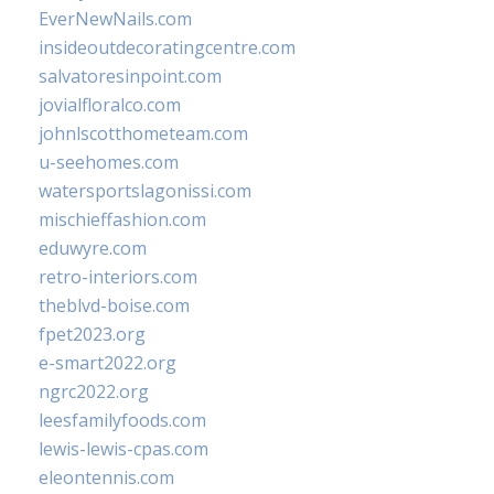
EverNewNails.com
insideoutdecoratingcentre.com
salvatoresinpoint.com
jovialfloralco.com
johnlscotthometeam.com
u-seehomes.com
watersportslagonissi.com
mischieffashion.com
eduwyre.com
retro-interiors.com
theblvd-boise.com
fpet2023.org
e-smart2022.org
ngrc2022.org
leesfamilyfoods.com
lewis-lewis-cpas.com
eleontennis.com