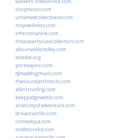
walkers-treeservice.com
shopmossi.com
untamedcollectivesd.com
mxpwellness.com
infernocanine.com
thepaperhousecollection.com
allisonwillisholley.com
solslite.org
portwayinn.com
djmaddogmusic.com
thesoundarchitects.com
allin1roofing.com
keepjudgewebb.com
anatomyofadventure.com
drivancastillo.com
cmmedspa.com
midletontkd.com
gardensandgrills.com