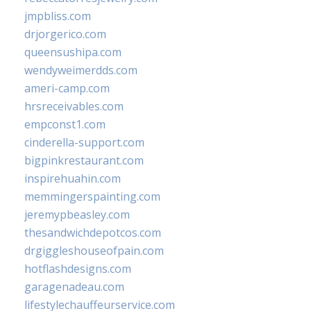
jmpbliss.com
drjorgerico.com
queensushipa.com
wendyweimerdds.com
ameri-camp.com
hrsreceivables.com
empconst1.com
cinderella-support.com
bigpinkrestaurant.com
inspirehuahin.com
memmingerspainting.com
jeremypbeasley.com
thesandwichdepotcos.com
drgiggleshouseofpain.com
hotflashdesigns.com
garagenadeau.com
lifestylechauffeurservice.com