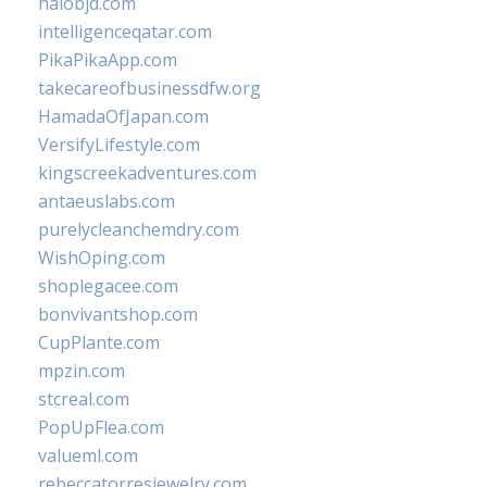
halobjd.com
intelligenceqatar.com
PikaPikaApp.com
takecareofbusinessdfw.org
HamadaOfJapan.com
VersifyLifestyle.com
kingscreekadventures.com
antaeuslabs.com
purelycleanchemdry.com
WishOping.com
shoplegacee.com
bonvivantshop.com
CupPlante.com
mpzin.com
stcreal.com
PopUpFlea.com
valueml.com
rebeccatorresjewelry.com