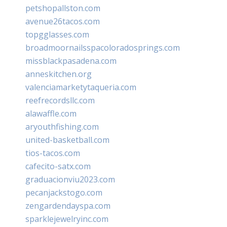
petshopallston.com
avenue26tacos.com
topgglasses.com
broadmoornailsspacoloradosprings.com
missblackpasadena.com
anneskitchen.org
valenciamarketytaqueria.com
reefrecordsllc.com
alawaffle.com
aryouthfishing.com
united-basketball.com
tios-tacos.com
cafecito-satx.com
graduacionviu2023.com
pecanjackstogo.com
zengardendayspa.com
sparklejewelryinc.com