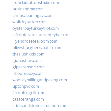
ironcladtattoostudio.com
bruinshome.com
annascleaningsvc.com
wolfcitytattoo.com
oysterbayturkeytrot.com
lafronterarestauranteybar.com
lilyandrosetearoom.com
olivesburgberrypatch.com
theslushkids.com
giobastian.com
glpascensori.com
rifloorepoxy.com
woolleymillingandpaving.com
uptonpvd.com
2troublegrill.com
casateranga.com
sticksandstonesstudiooh.com