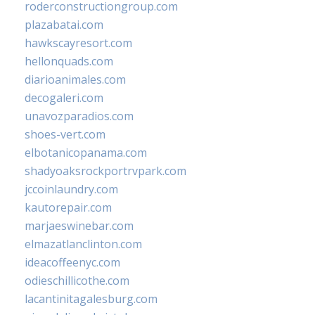
roderconstructiongroup.com
plazabatai.com
hawkscayresort.com
hellonquads.com
diarioanimales.com
decogaleri.com
unavozparadios.com
shoes-vert.com
elbotanicopanama.com
shadyoaksrockportrvpark.com
jccoinlaundry.com
kautorepair.com
marjaeswinebar.com
elmazatlanclinton.com
ideacoffeenyc.com
odieschillicothe.com
lacantinitagalesburg.com