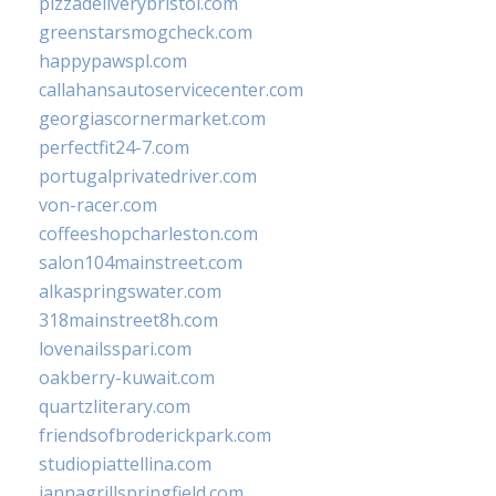
pizzadeliverybristol.com
greenstarsmogcheck.com
happypawspl.com
callahansautoservicecenter.com
georgiascornermarket.com
perfectfit24-7.com
portugalprivatedriver.com
von-racer.com
coffeeshopcharleston.com
salon104mainstreet.com
alkaspringswater.com
318mainstreet8h.com
lovenailsspari.com
oakberry-kuwait.com
quartzliterary.com
friendsofbroderickpark.com
studiopiattellina.com
jannagrillspringfield.com