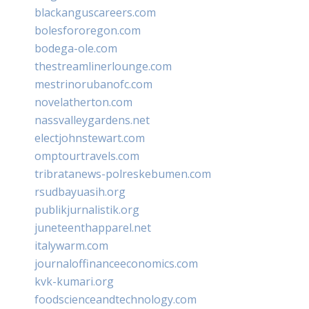
blackanguscareers.com
bolesfororegon.com
bodega-ole.com
thestreamlinerlounge.com
mestrinorubanofc.com
novelatherton.com
nassvalleygardens.net
electjohnstewart.com
omptourtravels.com
tribratanews-polreskebumen.com
rsudbayuasih.org
publikjurnalistik.org
juneteenthapparel.net
italywarm.com
journaloffinanceeconomics.com
kvk-kumari.org
foodscienceandtechnology.com