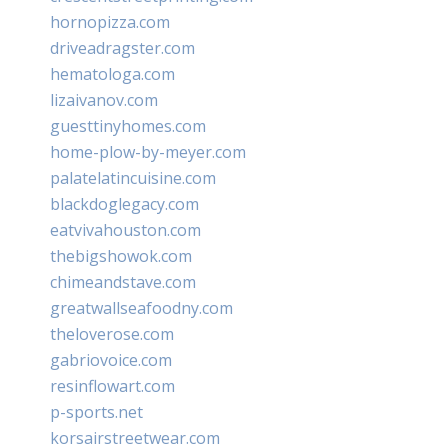
hornopizza.com
driveadragster.com
hematologa.com
lizaivanov.com
guesttinyhomes.com
home-plow-by-meyer.com
palatelatincuisine.com
blackdoglegacy.com
eatvivahouston.com
thebigshowok.com
chimeandstave.com
greatwallseafoodny.com
theloverose.com
gabriovoice.com
resinflowart.com
p-sports.net
korsairstreetwear.com