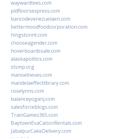
waywardtees.com
pidfloorsexpress.com
bancodevenezuelaen.com
bettermoodfoodcorporation.com
hingstonnt.com
chooseagender.com
hoverboardssale.com
alaskapolitics.com
stsmp.org
manoelneves.com
mandelaeffectlibrary.com
roselynns.com
balanceyoganj.com
salesforceblogs.com
TrainGames365.com
BaytownEvaCationRentals.com
JabalpurCakeDelivery.com