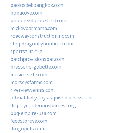
paolosdelibangkok.com
bobacove.com
phoone24brookfield.com
mickeybarmama.com
roadwayconstructioninc.com
shopdragonflyboutique.com
sportszilla.org
batchprovisionsbar.com
brasserie-gobette.com
musicrearte.com
morseysfarms.com
riverviewtennis.com
official-kelly-toys-squishmallows.com
displaygardenonsuncrest.org
bbq-empire-usa.com
feedstoreva.com
drogopets.com