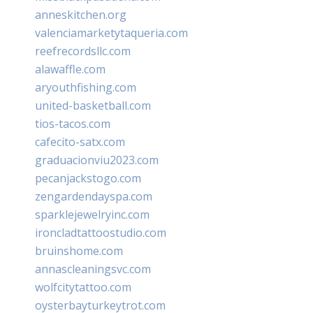
anneskitchen.org
valenciamarketytaqueria.com
reefrecordsllc.com
alawaffle.com
aryouthfishing.com
united-basketball.com
tios-tacos.com
cafecito-satx.com
graduacionviu2023.com
pecanjackstogo.com
zengardendayspa.com
sparklejewelryinc.com
ironcladtattoostudio.com
bruinshome.com
annascleaningsvc.com
wolfcitytattoo.com
oysterbayturkeytrot.com