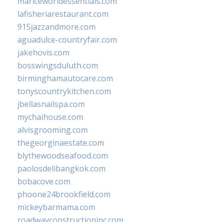
mariceworldessentials.com
lafisheriarestaurant.com
915jazzandmore.com
aguadulce-countryfair.com
jakehovis.com
bosswingsduluth.com
birminghamautocare.com
tonyscountrykitchen.com
jbellasnailspa.com
mychaihouse.com
alvisgrooming.com
thegeorginaestate.com
blythewoodseafood.com
paolosdelibangkok.com
bobacove.com
phoone24brookfield.com
mickeybarmama.com
roadwayconstructioninc.com