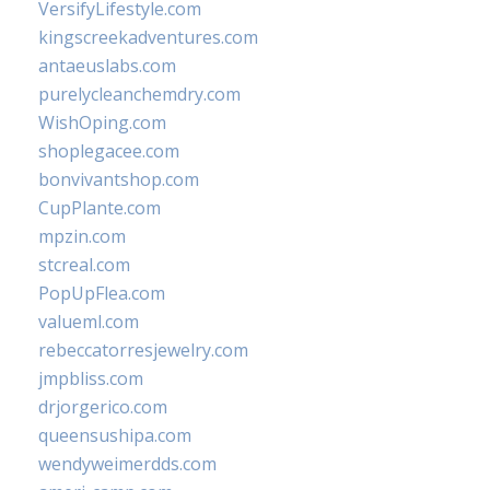
VersifyLifestyle.com
kingscreekadventures.com
antaeuslabs.com
purelycleanchemdry.com
WishOping.com
shoplegacee.com
bonvivantshop.com
CupPlante.com
mpzin.com
stcreal.com
PopUpFlea.com
valueml.com
rebeccatorresjewelry.com
jmpbliss.com
drjorgerico.com
queensushipa.com
wendyweimerdds.com