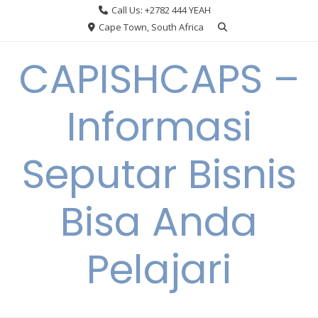
Skip
Call Us: +2782 444 YEAH
to
Cape Town, South Africa
content
CAPISHCAPS –
Informasi
Seputar Bisnis
Bisa Anda
Pelajari