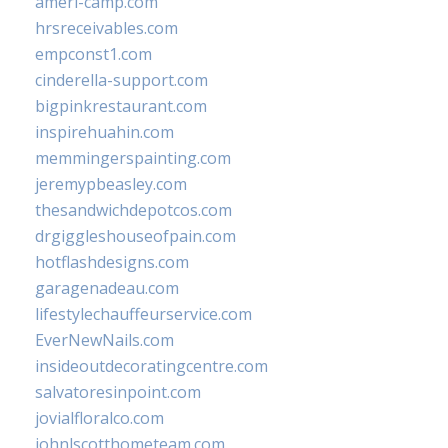
ameri-camp.com
hrsreceivables.com
empconst1.com
cinderella-support.com
bigpinkrestaurant.com
inspirehuahin.com
memmingerspainting.com
jeremypbeasley.com
thesandwichdepotcos.com
drgiggleshouseofpain.com
hotflashdesigns.com
garagenadeau.com
lifestylechauffeurservice.com
EverNewNails.com
insideoutdecoratingcentre.com
salvatoresinpoint.com
jovialfloralco.com
johnlscotthometeam.com