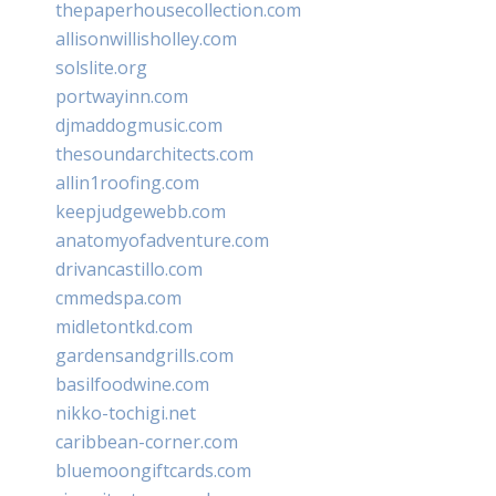
thepaperhousecollection.com
allisonwillisholley.com
solslite.org
portwayinn.com
djmaddogmusic.com
thesoundarchitects.com
allin1roofing.com
keepjudgewebb.com
anatomyofadventure.com
drivancastillo.com
cmmedspa.com
midletontkd.com
gardensandgrills.com
basilfoodwine.com
nikko-tochigi.net
caribbean-corner.com
bluemoongiftcards.com