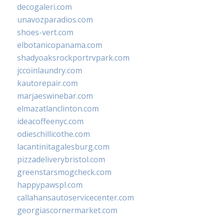
decogaleri.com
unavozparadios.com
shoes-vert.com
elbotanicopanama.com
shadyoaksrockportrvpark.com
jccoinlaundry.com
kautorepair.com
marjaeswinebar.com
elmazatlanclinton.com
ideacoffeenyc.com
odieschillicothe.com
lacantinitagalesburg.com
pizzadeliverybristol.com
greenstarsmogcheck.com
happypawspl.com
callahansautoservicecenter.com
georgiascornermarket.com