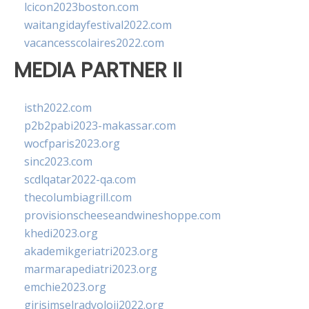
lcicon2023boston.com
waitangidayfestival2022.com
vacancesscolaires2022.com
MEDIA PARTNER II
isth2022.com
p2b2pabi2023-makassar.com
wocfparis2023.org
sinc2023.com
scdlqatar2022-qa.com
thecolumbiagrill.com
provisionscheeseandwineshoppe.com
khedi2023.org
akademikgeriatri2023.org
marmarapediatri2023.org
emchie2023.org
girisimselradyoloji2022.org