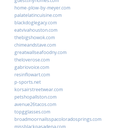
guesttinyhomes.com
home-plow-by-meyer.com
palatelatincuisine.com
blackdoglegacy.com
eatvivahouston.com
thebigshowok.com
chimeandstave.com
greatwallseafoodny.com
theloverose.com
gabriovoice.com
resinflowart.com
p-sports.net
korsairstreetwear.com
petshopallston.com
avenue26tacos.com
topgglasses.com
broadmoornailsspacoloradosprings.com
missblackpasadena.com