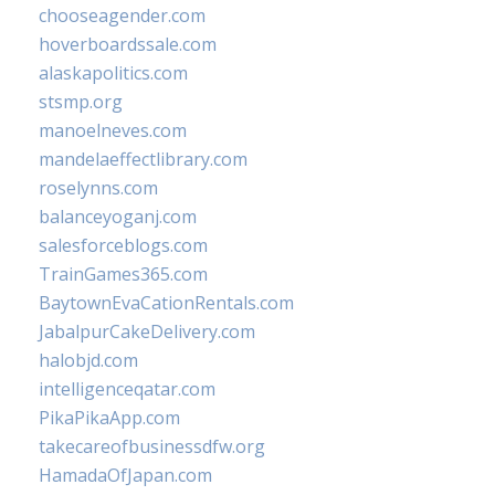
chooseagender.com
hoverboardssale.com
alaskapolitics.com
stsmp.org
manoelneves.com
mandelaeffectlibrary.com
roselynns.com
balanceyoganj.com
salesforceblogs.com
TrainGames365.com
BaytownEvaCationRentals.com
JabalpurCakeDelivery.com
halobjd.com
intelligenceqatar.com
PikaPikaApp.com
takecareofbusinessdfw.org
HamadaOfJapan.com