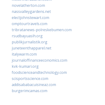
novelatherton.com
nassvalleygardens.net
electjohnstewart.com
omptourtravels.com
tribratanews-polreskebumen.com
rsudbayuasih.org
publikjurnalistik.org
juneteenthapparel.net
italywarm.com
journaloffinanceeconomics.com
kvk-kumari.org
foodscienceandtechnology.com
scisportsscience.com
addisababacuisineaz.com
burgerimcamas.com