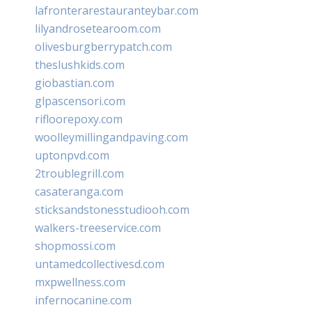
lafronterarestauranteybar.com
lilyandrosetearoom.com
olivesburgberrypatch.com
theslushkids.com
giobastian.com
glpascensori.com
rifloorepoxy.com
woolleymillingandpaving.com
uptonpvd.com
2troublegrill.com
casateranga.com
sticksandstonesstudiooh.com
walkers-treeservice.com
shopmossi.com
untamedcollectivesd.com
mxpwellness.com
infernocanine.com