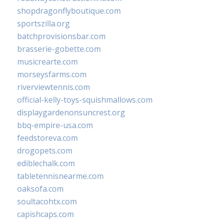
shopdragonflyboutique.com
sportszilla.org
batchprovisionsbar.com
brasserie-gobette.com
musicrearte.com
morseysfarms.com
riverviewtennis.com
official-kelly-toys-squishmallows.com
displaygardenonsuncrest.org
bbq-empire-usa.com
feedstoreva.com
drogopets.com
ediblechalk.com
tabletennisnearme.com
oaksofa.com
soultacohtx.com
capishcaps.com