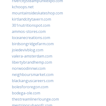
rivercitysteampunkexpo.com
kchoops.net
mountainsideskateshop.com
kirtlandcitytavern.com
301nutritionspot.com
ammos-stores.com
loceanecreations.com
birdsongridgefarm.com
joiedevivblog.com
valera-amsterdam.com
libertybrandhemp.com
norwoodinnwi.com
neighboursmarket.com
blackanguscareers.com
bolesfororegon.com
bodega-ole.com
thestreamlinerlounge.com
mestrinorubanofc.com