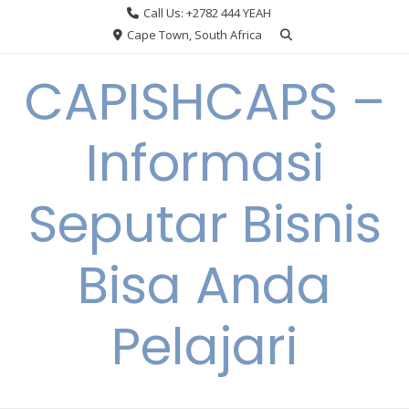
Skip
Call Us: +2782 444 YEAH
to
Cape Town, South Africa
content
CAPISHCAPS –
Informasi
Seputar Bisnis
Bisa Anda
Pelajari