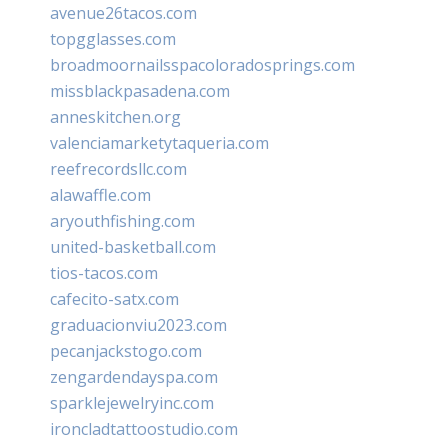
avenue26tacos.com
topgglasses.com
broadmoornailsspacoloradosprings.com
missblackpasadena.com
anneskitchen.org
valenciamarketytaqueria.com
reefrecordsllc.com
alawaffle.com
aryouthfishing.com
united-basketball.com
tios-tacos.com
cafecito-satx.com
graduacionviu2023.com
pecanjackstogo.com
zengardendayspa.com
sparklejewelryinc.com
ironcladtattoostudio.com