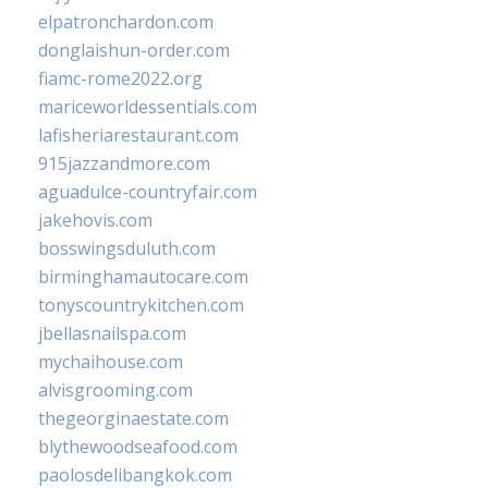
elpatronchardon.com
donglaishun-order.com
fiamc-rome2022.org
mariceworldessentials.com
lafisheriarestaurant.com
915jazzandmore.com
aguadulce-countryfair.com
jakehovis.com
bosswingsduluth.com
birminghamautocare.com
tonyscountrykitchen.com
jbellasnailspa.com
mychaihouse.com
alvisgrooming.com
thegeorginaestate.com
blythewoodseafood.com
paolosdelibangkok.com