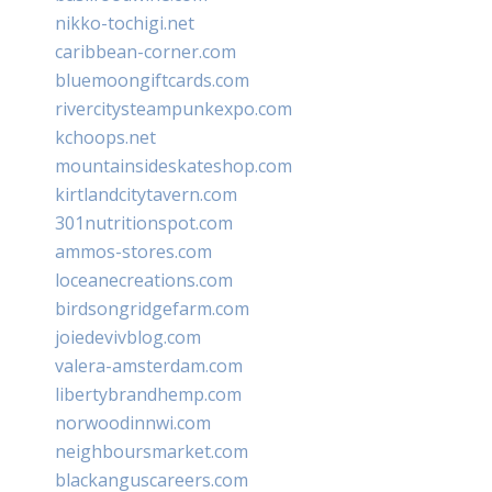
nikko-tochigi.net
caribbean-corner.com
bluemoongiftcards.com
rivercitysteampunkexpo.com
kchoops.net
mountainsideskateshop.com
kirtlandcitytavern.com
301nutritionspot.com
ammos-stores.com
loceanecreations.com
birdsongridgefarm.com
joiedevivblog.com
valera-amsterdam.com
libertybrandhemp.com
norwoodinnwi.com
neighboursmarket.com
blackanguscareers.com