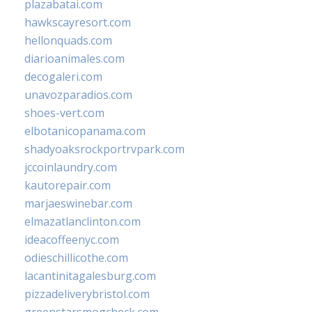
plazabatai.com
hawkscayresort.com
hellonquads.com
diarioanimales.com
decogaleri.com
unavozparadios.com
shoes-vert.com
elbotanicopanama.com
shadyoaksrockportrvpark.com
jccoinlaundry.com
kautorepair.com
marjaeswinebar.com
elmazatlanclinton.com
ideacoffeenyc.com
odieschillicothe.com
lacantinitagalesburg.com
pizzadeliverybristol.com