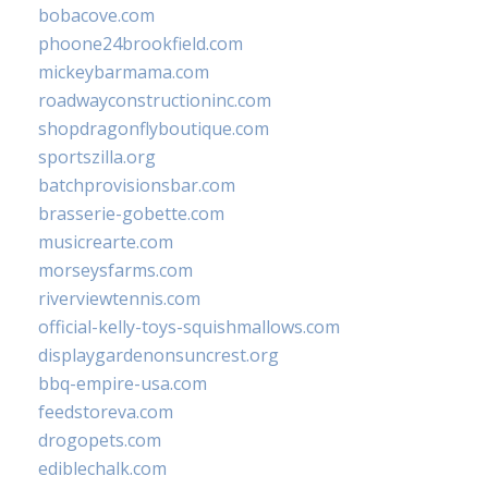
bobacove.com
phoone24brookfield.com
mickeybarmama.com
roadwayconstructioninc.com
shopdragonflyboutique.com
sportszilla.org
batchprovisionsbar.com
brasserie-gobette.com
musicrearte.com
morseysfarms.com
riverviewtennis.com
official-kelly-toys-squishmallows.com
displaygardenonsuncrest.org
bbq-empire-usa.com
feedstoreva.com
drogopets.com
ediblechalk.com