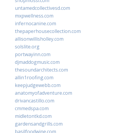
shopmossi.com
untamedcollectivesd.com
mxpwellness.com
infernocanine.com
thepaperhousecollection.com
allisonwillisholley.com
solslite.org
portwayinn.com
djmaddogmusic.com
thesoundarchitects.com
allin1roofing.com
keepjudgewebb.com
anatomyofadventure.com
drivancastillo.com
cmmedspa.com
midletontkd.com
gardensandgrills.com
basilfoodwine.com