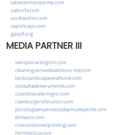
tabletennisnearme.com
oaksofa.com
soultacohtx.com
capishcaps.com
gpsyfl.org
MEDIA PARTNER III
vwrepairarlington.com
cleaningservicebaltimore-md.com
beckslandscapeandfence.com
vistaaltadelveramendi.com
coastlinecateringnc.com
cuesburgershouston.com
psicologiaespecializadaencampeche.com
dmtacos.com
crescentstreetprinting.com
hornopizza.com