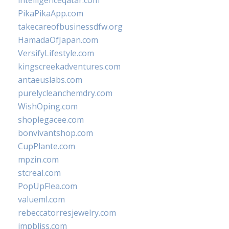
intelligenceqatar.com
PikaPikaApp.com
takecareofbusinessdfw.org
HamadaOfJapan.com
VersifyLifestyle.com
kingscreekadventures.com
antaeuslabs.com
purelycleanchemdry.com
WishOping.com
shoplegacee.com
bonvivantshop.com
CupPlante.com
mpzin.com
stcreal.com
PopUpFlea.com
valueml.com
rebeccatorresjewelry.com
jmpbliss.com