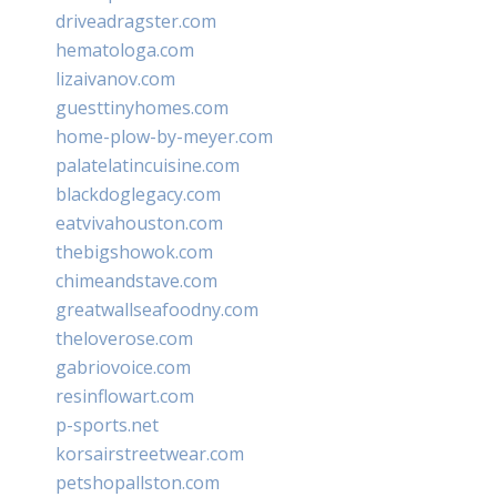
driveadragster.com
hematologa.com
lizaivanov.com
guesttinyhomes.com
home-plow-by-meyer.com
palatelatincuisine.com
blackdoglegacy.com
eatvivahouston.com
thebigshowok.com
chimeandstave.com
greatwallseafoodny.com
theloverose.com
gabriovoice.com
resinflowart.com
p-sports.net
korsairstreetwear.com
petshopallston.com