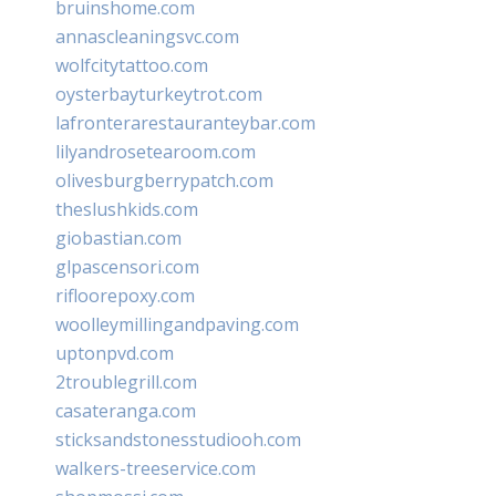
bruinshome.com
annascleaningsvc.com
wolfcitytattoo.com
oysterbayturkeytrot.com
lafronterarestauranteybar.com
lilyandrosetearoom.com
olivesburgberrypatch.com
theslushkids.com
giobastian.com
glpascensori.com
rifloorepoxy.com
woolleymillingandpaving.com
uptonpvd.com
2troublegrill.com
casateranga.com
sticksandstonesstudiooh.com
walkers-treeservice.com