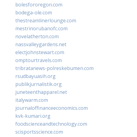
bolesfororegon.com
bodega-ole.com
thestreamlinerlounge.com
mestrinorubanofc.com
novelatherton.com
nassvalleygardens.net
electjohnstewart.com
omptourtravels.com
tribratanews-polreskebumen.com
rsudbayuasih.org
publikjurnalistik.org
juneteenthapparel.net
italywarm.com
journaloffinanceeconomics.com
kvk-kumari.org
foodscienceandtechnology.com
scisportsscience.com