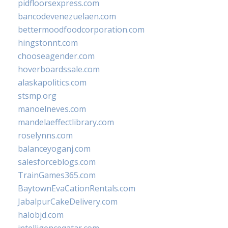
pidfloorsexpress.com
bancodevenezuelaen.com
bettermoodfoodcorporation.com
hingstonnt.com
chooseagender.com
hoverboardssale.com
alaskapolitics.com
stsmp.org
manoelneves.com
mandelaeffectlibrary.com
roselynns.com
balanceyoganj.com
salesforceblogs.com
TrainGames365.com
BaytownEvaCationRentals.com
JabalpurCakeDelivery.com
halobjd.com