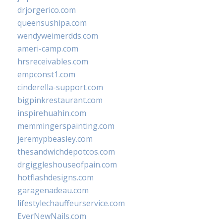
drjorgerico.com
queensushipa.com
wendyweimerdds.com
ameri-camp.com
hrsreceivables.com
empconst1.com
cinderella-support.com
bigpinkrestaurant.com
inspirehuahin.com
memmingerspainting.com
jeremypbeasley.com
thesandwichdepotcos.com
drgiggleshouseofpain.com
hotflashdesigns.com
garagenadeau.com
lifestylechauffeurservice.com
EverNewNails.com