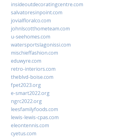
insideoutdecoratingcentre.com
salvatoresinpoint.com
jovialfloralco.com
johnlscotthometeam.com
u-seehomes.com
watersportslagonissi.com
mischieffashion.com
eduwyre.com
retro-interiors.com
theblvd-boise.com
fpet2023.org
e-smart2022.org
ngrc2022.org
leesfamilyfoods.com
lewis-lewis-cpas.com
eleontennis.com
cyetus.com