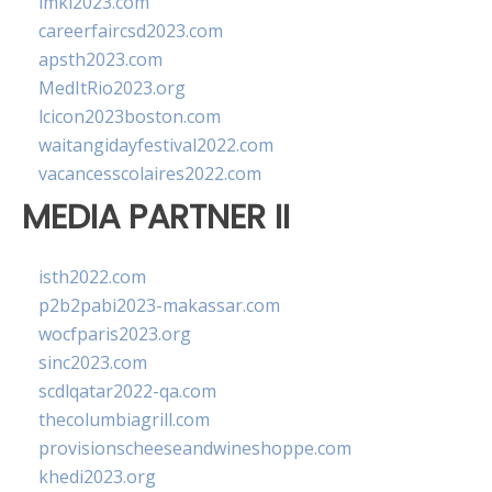
imkl2023.com
careerfaircsd2023.com
apsth2023.com
MedItRio2023.org
lcicon2023boston.com
waitangidayfestival2022.com
vacancesscolaires2022.com
MEDIA PARTNER II
isth2022.com
p2b2pabi2023-makassar.com
wocfparis2023.org
sinc2023.com
scdlqatar2022-qa.com
thecolumbiagrill.com
provisionscheeseandwineshoppe.com
khedi2023.org