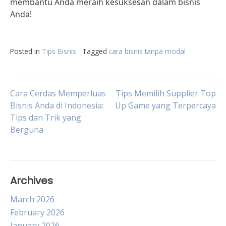
membantu Anda meraih kesuksesan dalam bisnis
Anda!
Posted in
Tips Bisnis
Tagged
cara bisnis tanpa modal
Post
Cara Cerdas Memperluas
Tips Memilih Supplier Top
Bisnis Anda di Indonesia:
Up Game yang Terpercaya
Tips dan Trik yang
navigation
Berguna
Archives
March 2026
February 2026
January 2026