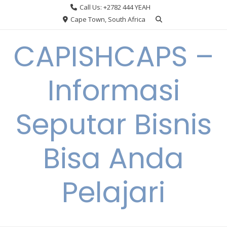
Skip
Call Us: +2782 444 YEAH
to
Cape Town, South Africa
content
CAPISHCAPS –
Informasi
Seputar Bisnis
Bisa Anda
Pelajari