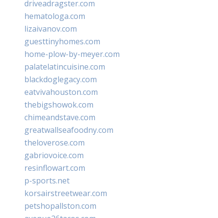
driveadragster.com
hematologa.com
lizaivanov.com
guesttinyhomes.com
home-plow-by-meyer.com
palatelatincuisine.com
blackdoglegacy.com
eatvivahouston.com
thebigshowok.com
chimeandstave.com
greatwallseafoodny.com
theloverose.com
gabriovoice.com
resinflowart.com
p-sports.net
korsairstreetwear.com
petshopallston.com