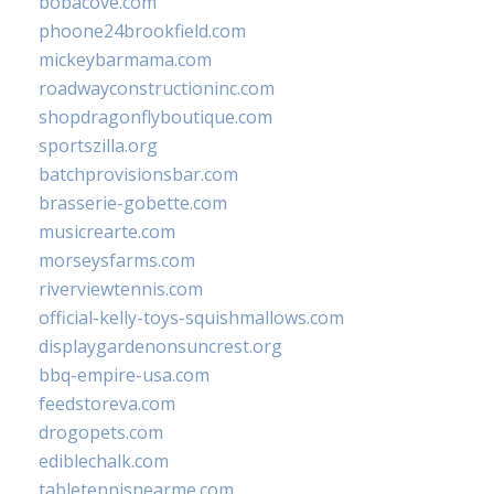
bobacove.com
phoone24brookfield.com
mickeybarmama.com
roadwayconstructioninc.com
shopdragonflyboutique.com
sportszilla.org
batchprovisionsbar.com
brasserie-gobette.com
musicrearte.com
morseysfarms.com
riverviewtennis.com
official-kelly-toys-squishmallows.com
displaygardenonsuncrest.org
bbq-empire-usa.com
feedstoreva.com
drogopets.com
ediblechalk.com
tabletennisnearme.com