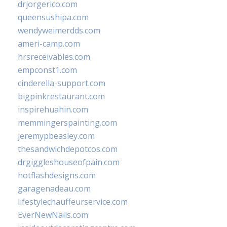
drjorgerico.com
queensushipa.com
wendyweimerdds.com
ameri-camp.com
hrsreceivables.com
empconst1.com
cinderella-support.com
bigpinkrestaurant.com
inspirehuahin.com
memmingerspainting.com
jeremypbeasley.com
thesandwichdepotcos.com
drgiggleshouseofpain.com
hotflashdesigns.com
garagenadeau.com
lifestylechauffeurservice.com
EverNewNails.com