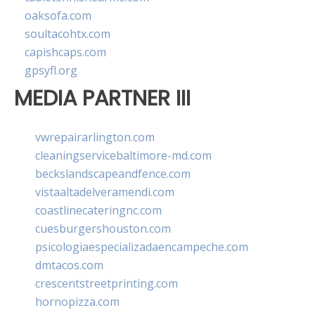
oaksofa.com
soultacohtx.com
capishcaps.com
gpsyfl.org
MEDIA PARTNER III
vwrepairarlington.com
cleaningservicebaltimore-md.com
beckslandscapeandfence.com
vistaaltadelveramendi.com
coastlinecateringnc.com
cuesburgershouston.com
psicologiaespecializadaencampeche.com
dmtacos.com
crescentstreetprinting.com
hornopizza.com