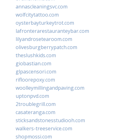
annascleaningsvc.com
wolfcitytattoo.com
oysterbayturkeytrot.com
lafronterarestauranteybar.com
lilyandrosetearoom.com
olivesburgberrypatch.com
theslushkids.com
giobastian.com
glpascensori.com
rifloorepoxy.com
woolleymillingandpaving.com
uptonpvd.com
2troublegrill.com
casateranga.com
sticksandstonesstudiooh.com
walkers-treeservice.com
shopmossi.com