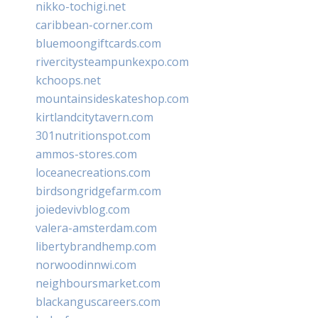
nikko-tochigi.net
caribbean-corner.com
bluemoongiftcards.com
rivercitysteampunkexpo.com
kchoops.net
mountainsideskateshop.com
kirtlandcitytavern.com
301nutritionspot.com
ammos-stores.com
loceanecreations.com
birdsongridgefarm.com
joiedevivblog.com
valera-amsterdam.com
libertybrandhemp.com
norwoodinnwi.com
neighboursmarket.com
blackanguscareers.com