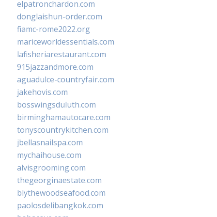
elpatronchardon.com
donglaishun-order.com
fiamc-rome2022.org
mariceworldessentials.com
lafisheriarestaurant.com
915jazzandmore.com
aguadulce-countryfair.com
jakehovis.com
bosswingsduluth.com
birminghamautocare.com
tonyscountrykitchen.com
jbellasnailspa.com
mychaihouse.com
alvisgrooming.com
thegeorginaestate.com
blythewoodseafood.com
paolosdelibangkok.com