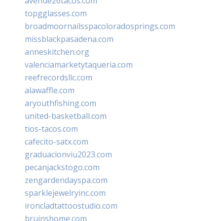
avenue26tacos.com
topgglasses.com
broadmoornailsspacoloradosprings.com
missblackpasadena.com
anneskitchen.org
valenciamarketytaqueria.com
reefrecordsllc.com
alawaffle.com
aryouthfishing.com
united-basketball.com
tios-tacos.com
cafecito-satx.com
graduacionviu2023.com
pecanjackstogo.com
zengardendayspa.com
sparklejewelryinc.com
ironcladtattoostudio.com
bruinshome.com