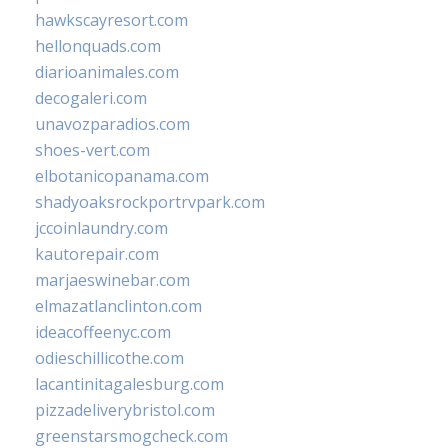
hawkscayresort.com
hellonquads.com
diarioanimales.com
decogaleri.com
unavozparadios.com
shoes-vert.com
elbotanicopanama.com
shadyoaksrockportrvpark.com
jccoinlaundry.com
kautorepair.com
marjaeswinebar.com
elmazatlanclinton.com
ideacoffeenyc.com
odieschillicothe.com
lacantinitagalesburg.com
pizzadeliverybristol.com
greenstarsmogcheck.com