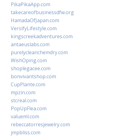
PikaPikaApp.com
takecareofbusinessdfw.org
HamadaOfJapan.com
VersifyLifestyle.com
kingscreekadventures.com
antaeuslabs.com
purelycleanchemdry.com
WishOping.com
shoplegacee.com
bonvivantshop.com
CupPlante.com
mpzin.com
stcreal.com
PopUpFlea.com
valueml.com
rebeccatorresjewelry.com
jmpbliss.com