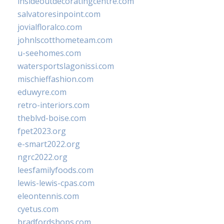
insideoutdecoratingcentre.com
salvatoresinpoint.com
jovialfloralco.com
johnlscotthometeam.com
u-seehomes.com
watersportslagonissi.com
mischieffashion.com
eduwyre.com
retro-interiors.com
theblvd-boise.com
fpet2023.org
e-smart2022.org
ngrc2022.org
leesfamilyfoods.com
lewis-lewis-cpas.com
eleontennis.com
cyetus.com
bradfordshops.com