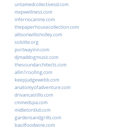
untamedcollectivesd.com
mxpwellness.com
infernocanine.com
thepaperhousecollection.com
allisonwillisholley.com
solslite.org
portwayinn.com
djmaddogmusic.com
thesoundarchitects.com
allin1roofing.com
keepjudgewebb.com
anatomyofadventure.com
drivancastillo.com
cmmedspa.com
midletontkd.com
gardensandgrills.com
basilfoodwine.com