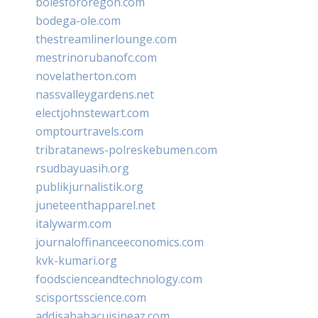
bolesfororegon.com
bodega-ole.com
thestreamlinerlounge.com
mestrinorubanofc.com
novelatherton.com
nassvalleygardens.net
electjohnstewart.com
omptourtravels.com
tribratanews-polreskebumen.com
rsudbayuasih.org
publikjurnalistik.org
juneteenthapparel.net
italywarm.com
journaloffinanceeconomics.com
kvk-kumari.org
foodscienceandtechnology.com
scisportsscience.com
addisababacuisineaz.com