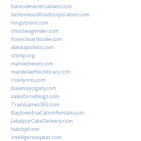
bancodevenezuelaen.com
bettermoodfoodcorporation.com
hingstonnt.com
chooseagender.com
hoverboardssale.com
alaskapolitics.com
stsmp.org
manoelneves.com
mandelaeffectlibrary.com
roselynns.com
balanceyoganj.com
salesforceblogs.com
TrainGames365.com
BaytownEvaCationRentals.com
JabalpurCakeDelivery.com
halobjd.com
intelligenceqatar.com