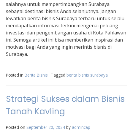
salahnya untuk mempertimbangkan Surabaya
sebagai destinasi bisnis Anda selanjutnya. Jangan
lewatkan berita bisnis Surabaya terbaru untuk selalu
mendapatkan informasi terkini mengenai peluang
investasi dan pengembangan usaha di Kota Pahlawan
ini. Semoga artikel ini bisa memberikan inspirasi dan
motivasi bagi Anda yang ingin merintis bisnis di
Surabaya.
Posted in
Berita Bisnis
Tagged
berita bisnis surabaya
Strategi Sukses dalam Bisnis
Tanah Kavling
Posted on
September 20, 2024
by
admincap