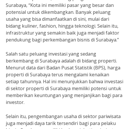
Surabaya, “Kota ini memiliki pasar yang besar dan
potensial untuk dikembangkan. Banyak peluang
usaha yang bisa dimanfaatkan di sini, mulai dari
bidang kuliner, fashion, hingga teknologi. Selain itu,
infrastruktur yang semakin baik juga menjadi faktor
pendukung bagi perkembangan bisnis di Surabaya.”
Salah satu peluang investasi yang sedang
berkembang di Surabaya adalah di bidang properti.
Menurut data dari Badan Pusat Statistik (BPS), harga
properti di Surabaya terus mengalami kenaikan
setiap tahunnya. Hal ini menunjukkan bahwa investasi
di sektor properti di Surabaya memiliki potensi untuk
memberikan keuntungan yang menjanjikan bagi para
investor.
Selain itu, pengembangan usaha di sektor pariwisata
juga menjadi daya tarik tersendiri bagi para pelaku