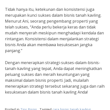
Tidak hanya itu, ketekunan dan konsistensi juga
merupakan kunci sukses dalam bisnis tanah kavling.
Menurut Ani, seorang pengembang properti yang
telah sukses, “Anda perlu bekerja keras dan tidak
mudah menyerah meskipun menghadapi kendala dan
rintangan. Konsistensi dalam menjalankan strategi
bisnis Anda akan membawa kesuksesan jangka
panjang.”
Dengan menerapkan strategi-sukses-dalam-bisnis-
tanah-kavling yang tepat, Anda dapat meningkatkan
peluang sukses dan meraih keuntungan yang
maksimal dalam bisnis properti. Jadi, mulailah
menerapkan strategi tersebut sekarang juga dan raih
kesuksesan dalam bisnis tanah kavling Anda!
Posted in
Tips Bisnis
Tagged
cara bisnis tanah kavling