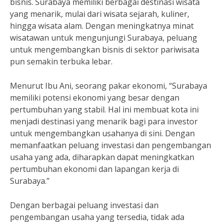
bisnis. Surabaya memiliki berbagai destinasi wisata
yang menarik, mulai dari wisata sejarah, kuliner,
hingga wisata alam. Dengan meningkatnya minat
wisatawan untuk mengunjungi Surabaya, peluang
untuk mengembangkan bisnis di sektor pariwisata
pun semakin terbuka lebar.
Menurut Ibu Ani, seorang pakar ekonomi, “Surabaya
memiliki potensi ekonomi yang besar dengan
pertumbuhan yang stabil. Hal ini membuat kota ini
menjadi destinasi yang menarik bagi para investor
untuk mengembangkan usahanya di sini. Dengan
memanfaatkan peluang investasi dan pengembangan
usaha yang ada, diharapkan dapat meningkatkan
pertumbuhan ekonomi dan lapangan kerja di
Surabaya.”
Dengan berbagai peluang investasi dan
pengembangan usaha yang tersedia, tidak ada