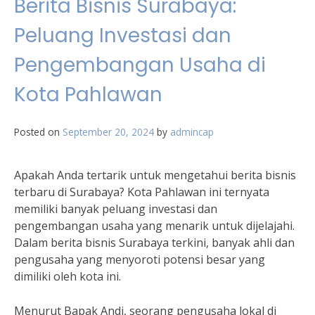
Berita Bisnis Surabaya:
Peluang Investasi dan
Pengembangan Usaha di
Kota Pahlawan
Posted on
September 20, 2024
by
admincap
Apakah Anda tertarik untuk mengetahui berita bisnis
terbaru di Surabaya? Kota Pahlawan ini ternyata
memiliki banyak peluang investasi dan
pengembangan usaha yang menarik untuk dijelajahi.
Dalam berita bisnis Surabaya terkini, banyak ahli dan
pengusaha yang menyoroti potensi besar yang
dimiliki oleh kota ini.
Menurut Bapak Andi, seorang pengusaha lokal di