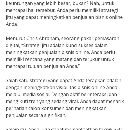
keuntungan yang lebih besar, bukan? Nah, untuk
mencapai hal tersebut, Anda perlu memiliki strategi
jitu yang dapat meningkatkan penjualan bisnis online
Anda.
Menurut Chris Abraham, seorang pakar pemasaran
digital, “Strategi jitu adalah kunci sukses dalam
meningkatkan penjualan bisnis online. Anda perlu
memiliki rencana yang matang dan terukur untuk
mencapai tujuan penjualan Anda.”
Salah satu strategi yang dapat Anda terapkan adalah
dengan meningkatkan visibilitas bisnis online Anda
melalui media sosial. Dengan aktif berinteraksi dan
mengikuti tren yang sedang viral, Anda dapat menarik
perhatian calon konsumen dan meningkatkan
penjualan secara signifikan.
Selain itu, Anda juga dapat memanfaatkan teknik SEO