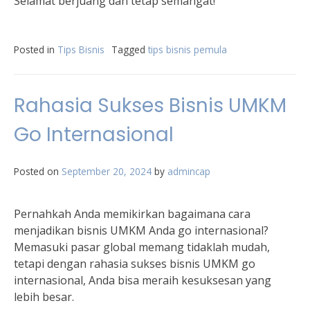
Selamat berjuang dan tetap semangat!
Posted in
Tips Bisnis
Tagged
tips bisnis pemula
Rahasia Sukses Bisnis UMKM
Go Internasional
Posted on
September 20, 2024
by
admincap
Pernahkah Anda memikirkan bagaimana cara
menjadikan bisnis UMKM Anda go internasional?
Memasuki pasar global memang tidaklah mudah,
tetapi dengan rahasia sukses bisnis UMKM go
internasional, Anda bisa meraih kesuksesan yang
lebih besar.