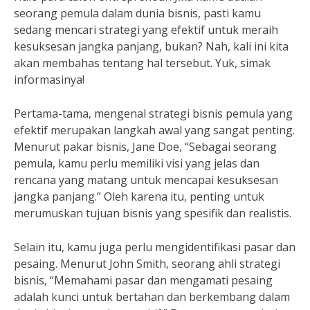
seorang pemula dalam dunia bisnis, pasti kamu
sedang mencari strategi yang efektif untuk meraih
kesuksesan jangka panjang, bukan? Nah, kali ini kita
akan membahas tentang hal tersebut. Yuk, simak
informasinya!
Pertama-tama, mengenal strategi bisnis pemula yang
efektif merupakan langkah awal yang sangat penting.
Menurut pakar bisnis, Jane Doe, “Sebagai seorang
pemula, kamu perlu memiliki visi yang jelas dan
rencana yang matang untuk mencapai kesuksesan
jangka panjang.” Oleh karena itu, penting untuk
merumuskan tujuan bisnis yang spesifik dan realistis.
Selain itu, kamu juga perlu mengidentifikasi pasar dan
pesaing. Menurut John Smith, seorang ahli strategi
bisnis, “Memahami pasar dan mengamati pesaing
adalah kunci untuk bertahan dan berkembang dalam