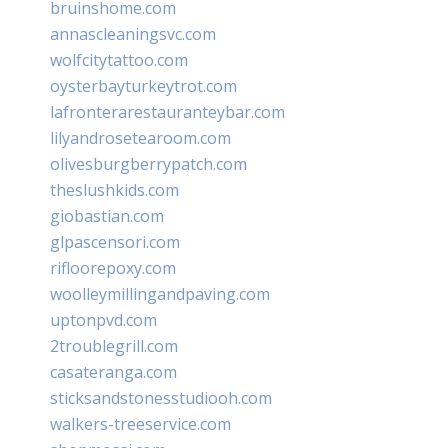
bruinshome.com
annascleaningsvc.com
wolfcitytattoo.com
oysterbayturkeytrot.com
lafronterarestauranteybar.com
lilyandrosetearoom.com
olivesburgberrypatch.com
theslushkids.com
giobastian.com
glpascensori.com
rifloorepoxy.com
woolleymillingandpaving.com
uptonpvd.com
2troublegrill.com
casateranga.com
sticksandstonesstudiooh.com
walkers-treeservice.com