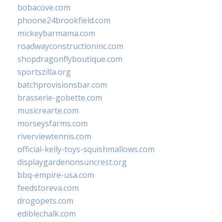
bobacove.com
phoone24brookfield.com
mickeybarmama.com
roadwayconstructioninc.com
shopdragonflyboutique.com
sportszilla.org
batchprovisionsbar.com
brasserie-gobette.com
musicrearte.com
morseysfarms.com
riverviewtennis.com
official-kelly-toys-squishmallows.com
displaygardenonsuncrest.org
bbq-empire-usa.com
feedstoreva.com
drogopets.com
ediblechalk.com