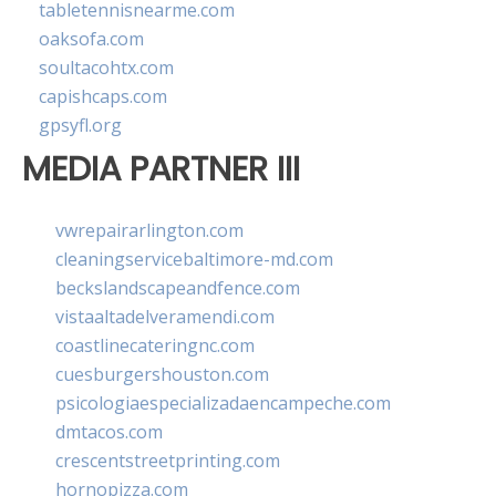
tabletennisnearme.com
oaksofa.com
soultacohtx.com
capishcaps.com
gpsyfl.org
MEDIA PARTNER III
vwrepairarlington.com
cleaningservicebaltimore-md.com
beckslandscapeandfence.com
vistaaltadelveramendi.com
coastlinecateringnc.com
cuesburgershouston.com
psicologiaespecializadaencampeche.com
dmtacos.com
crescentstreetprinting.com
hornopizza.com