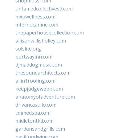
shopmossi.com
untamedcollectivesd.com
mxpwellness.com
infernocanine.com
thepaperhousecollection.com
allisonwillisholley.com
solslite.org
portwayinn.com
djmaddogmusic.com
thesoundarchitects.com
allin1roofing.com
keepjudgewebb.com
anatomyofadventure.com
drivancastillo.com
cmmedspa.com
midletontkd.com
gardensandgrills.com
basilfoodwine.com