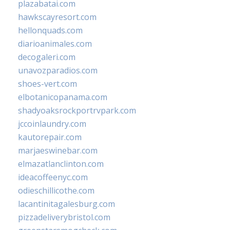
plazabatai.com
hawkscayresort.com
hellonquads.com
diarioanimales.com
decogaleri.com
unavozparadios.com
shoes-vert.com
elbotanicopanama.com
shadyoaksrockportrvpark.com
jccoinlaundry.com
kautorepair.com
marjaeswinebar.com
elmazatlanclinton.com
ideacoffeenyc.com
odieschillicothe.com
lacantinitagalesburg.com
pizzadeliverybristol.com