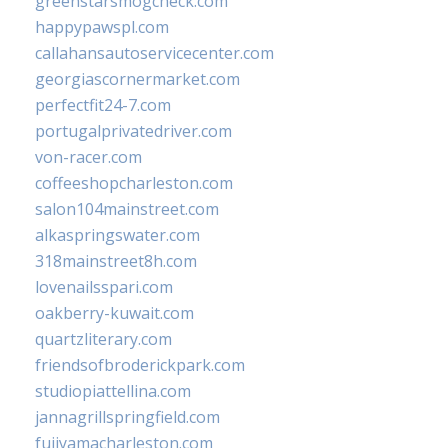
greenstarsmogcheck.com
happypawspl.com
callahansautoservicecenter.com
georgiascornermarket.com
perfectfit24-7.com
portugalprivatedriver.com
von-racer.com
coffeeshopcharleston.com
salon104mainstreet.com
alkaspringswater.com
318mainstreet8h.com
lovenailsspari.com
oakberry-kuwait.com
quartzliterary.com
friendsofbroderickpark.com
studiopiattellina.com
jannagrillspringfield.com
fujiyamacharleston.com