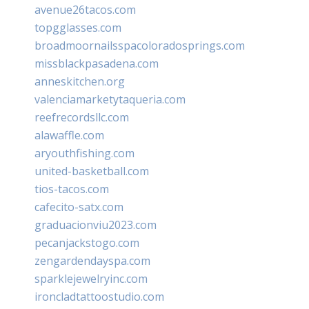
avenue26tacos.com
topgglasses.com
broadmoornailsspacoloradosprings.com
missblackpasadena.com
anneskitchen.org
valenciamarketytaqueria.com
reefrecordsllc.com
alawaffle.com
aryouthfishing.com
united-basketball.com
tios-tacos.com
cafecito-satx.com
graduacionviu2023.com
pecanjackstogo.com
zengardendayspa.com
sparklejewelryinc.com
ironcladtattoostudio.com