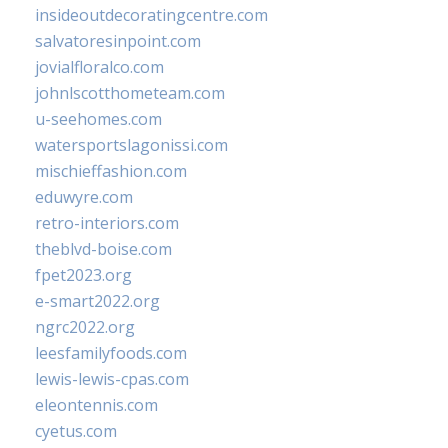
insideoutdecoratingcentre.com
salvatoresinpoint.com
jovialfloralco.com
johnlscotthometeam.com
u-seehomes.com
watersportslagonissi.com
mischieffashion.com
eduwyre.com
retro-interiors.com
theblvd-boise.com
fpet2023.org
e-smart2022.org
ngrc2022.org
leesfamilyfoods.com
lewis-lewis-cpas.com
eleontennis.com
cyetus.com