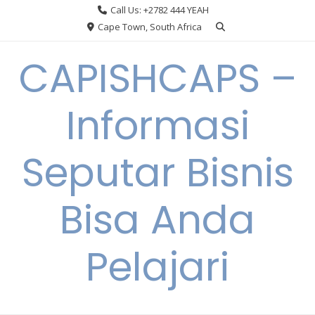
Skip
Call Us: +2782 444 YEAH
to
Cape Town, South Africa
content
CAPISHCAPS –
Informasi
Seputar Bisnis
Bisa Anda
Pelajari