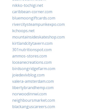
nikko-tochigi.net
caribbean-corner.com
bluemoongiftcards.com
rivercitysteampunkexpo.com
kchoops.net
mountainsideskateshop.com
kirtlandcitytavern.com
301nutritionspot.com
ammos-stores.com
loceanecreations.com
birdsongridgefarm.com
joiedevivblog.com
valera-amsterdam.com
libertybrandhemp.com
norwoodinnwi.com
neighboursmarket.com
blackanguscareers.com