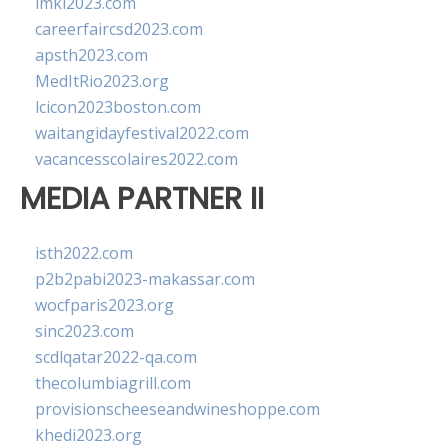
imkl2023.com
careerfaircsd2023.com
apsth2023.com
MedItRio2023.org
lcicon2023boston.com
waitangidayfestival2022.com
vacancesscolaires2022.com
MEDIA PARTNER II
isth2022.com
p2b2pabi2023-makassar.com
wocfparis2023.org
sinc2023.com
scdlqatar2022-qa.com
thecolumbiagrill.com
provisionscheeseandwineshoppe.com
khedi2023.org