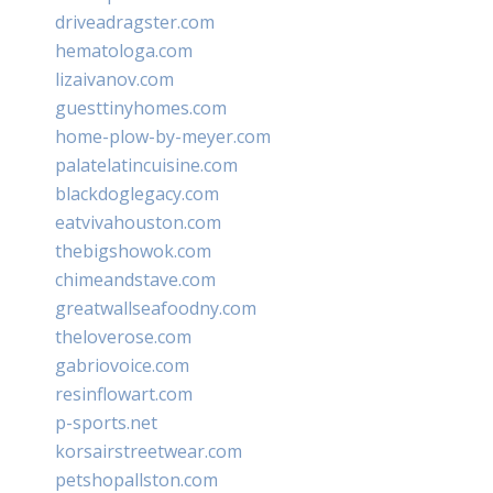
driveadragster.com
hematologa.com
lizaivanov.com
guesttinyhomes.com
home-plow-by-meyer.com
palatelatincuisine.com
blackdoglegacy.com
eatvivahouston.com
thebigshowok.com
chimeandstave.com
greatwallseafoodny.com
theloverose.com
gabriovoice.com
resinflowart.com
p-sports.net
korsairstreetwear.com
petshopallston.com