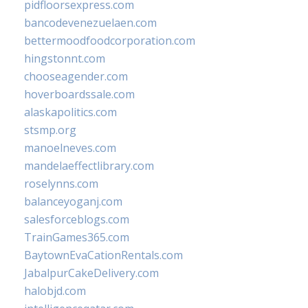
pidfloorsexpress.com
bancodevenezuelaen.com
bettermoodfoodcorporation.com
hingstonnt.com
chooseagender.com
hoverboardssale.com
alaskapolitics.com
stsmp.org
manoelneves.com
mandelaeffectlibrary.com
roselynns.com
balanceyoganj.com
salesforceblogs.com
TrainGames365.com
BaytownEvaCationRentals.com
JabalpurCakeDelivery.com
halobjd.com