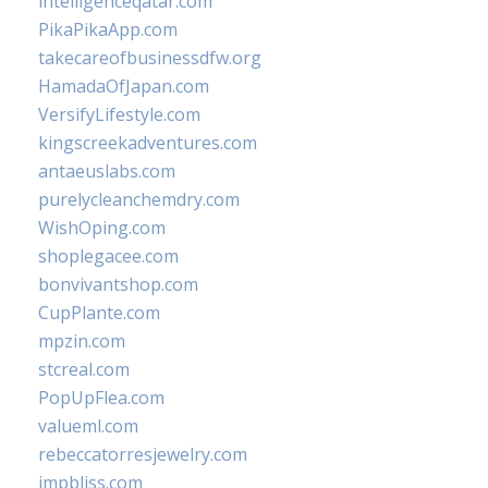
intelligenceqatar.com
PikaPikaApp.com
takecareofbusinessdfw.org
HamadaOfJapan.com
VersifyLifestyle.com
kingscreekadventures.com
antaeuslabs.com
purelycleanchemdry.com
WishOping.com
shoplegacee.com
bonvivantshop.com
CupPlante.com
mpzin.com
stcreal.com
PopUpFlea.com
valueml.com
rebeccatorresjewelry.com
jmpbliss.com