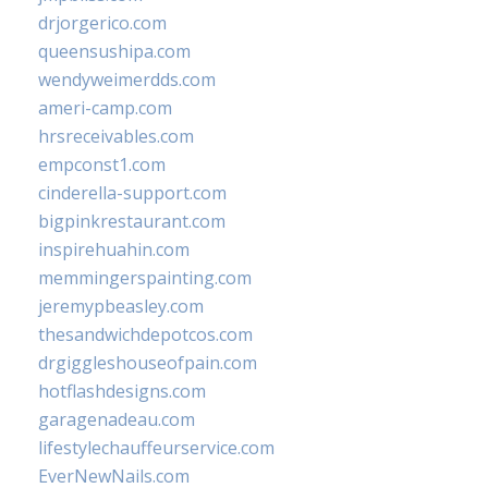
drjorgerico.com
queensushipa.com
wendyweimerdds.com
ameri-camp.com
hrsreceivables.com
empconst1.com
cinderella-support.com
bigpinkrestaurant.com
inspirehuahin.com
memmingerspainting.com
jeremypbeasley.com
thesandwichdepotcos.com
drgiggleshouseofpain.com
hotflashdesigns.com
garagenadeau.com
lifestylechauffeurservice.com
EverNewNails.com