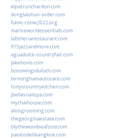
elpatronchardon.com
donglaishun-order.com
fiamc-rome2022.org
mariceworldessentials.com
lafisheriarestaurant.com
915jazzandmore.com
aguadulce-countryfair.com
jakehovis.com
bosswingsduluth.com
birminghamautocare.com
tonyscountrykitchen.com
jbellasnailspa.com
mychaihouse.com
alvisgrooming.com
thegeorginaestate.com
blythewoodseafood.com
paolosdelibangkok.com