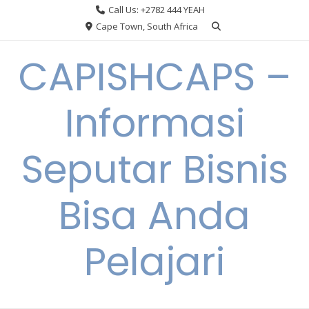
Skip
Call Us: +2782 444 YEAH
to
Cape Town, South Africa
content
CAPISHCAPS –
Informasi
Seputar Bisnis
Bisa Anda
Pelajari