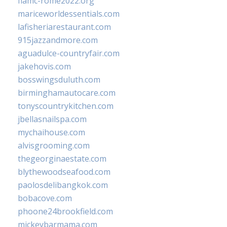
fiamc-rome2022.org
mariceworldessentials.com
lafisheriarestaurant.com
915jazzandmore.com
aguadulce-countryfair.com
jakehovis.com
bosswingsduluth.com
birminghamautocare.com
tonyscountrykitchen.com
jbellasnailspa.com
mychaihouse.com
alvisgrooming.com
thegeorginaestate.com
blythewoodseafood.com
paolosdelibangkok.com
bobacove.com
phoone24brookfield.com
mickeybarmama.com