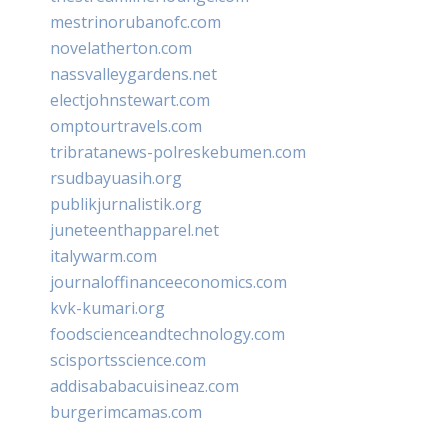
mestrinorubanofc.com
novelatherton.com
nassvalleygardens.net
electjohnstewart.com
omptourtravels.com
tribratanews-polreskebumen.com
rsudbayuasih.org
publikjurnalistik.org
juneteenthapparel.net
italywarm.com
journaloffinanceeconomics.com
kvk-kumari.org
foodscienceandtechnology.com
scisportsscience.com
addisababacuisineaz.com
burgerimcamas.com