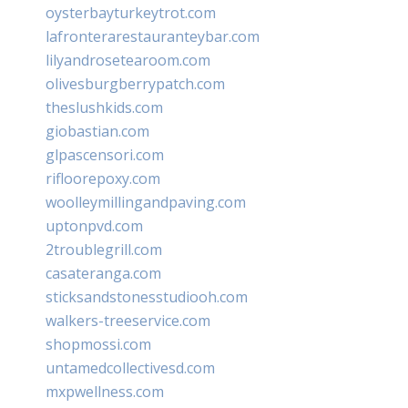
oysterbayturkeytrot.com
lafronterarestauranteybar.com
lilyandrosetearoom.com
olivesburgberrypatch.com
theslushkids.com
giobastian.com
glpascensori.com
rifloorepoxy.com
woolleymillingandpaving.com
uptonpvd.com
2troublegrill.com
casateranga.com
sticksandstonesstudiooh.com
walkers-treeservice.com
shopmossi.com
untamedcollectivesd.com
mxpwellness.com