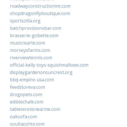
roadwayconstructioninc.com
shopdragonflyboutique.com
sportszilla.org
batchprovisionsbar.com
brasserie-gobette.com
musicrearte.com
morseysfarms.com
riverviewtennis.com
official-kelly-toys-squishmallows.com
displaygardenonsuncrest.org
bbq-empire-usa.com
feedstoreva.com
drogopets.com
ediblechalk.com
tabletennisnearme.com
oaksofa.com
soultacohtx.com