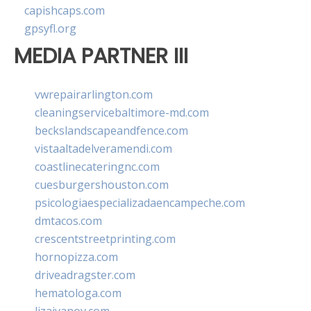
capishcaps.com
gpsyfl.org
MEDIA PARTNER III
vwrepairarlington.com
cleaningservicebaltimore-md.com
beckslandscapeandfence.com
vistaaltadelveramendi.com
coastlinecateringnc.com
cuesburgershouston.com
psicologiaespecializadaencampeche.com
dmtacos.com
crescentstreetprinting.com
hornopizza.com
driveadragster.com
hematologa.com
lizaivanov.com