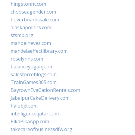
hingstonnt.com
chooseagender.com
hoverboardssale.com
alaskapolitics.com
stsmp.org
manoelneves.com
mandelaeffectlibrary.com
roselynns.com
balanceyoganj.com
salesforceblogs.com
TrainGames365.com
BaytownEvaCationRentals.com
JabalpurCakeDelivery.com
halobjd.com
intelligenceqatar.com
PikaPikaApp.com
takecareofbusinessdfw.org