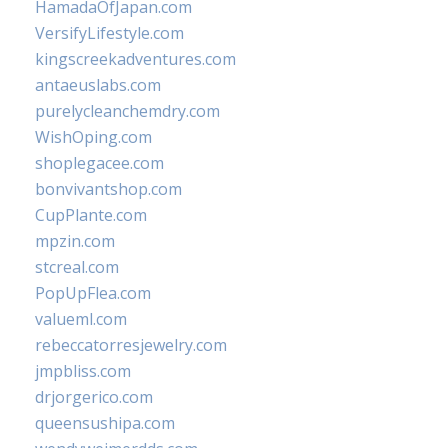
HamadaOfJapan.com
VersifyLifestyle.com
kingscreekadventures.com
antaeuslabs.com
purelycleanchemdry.com
WishOping.com
shoplegacee.com
bonvivantshop.com
CupPlante.com
mpzin.com
stcreal.com
PopUpFlea.com
valueml.com
rebeccatorresjewelry.com
jmpbliss.com
drjorgerico.com
queensushipa.com