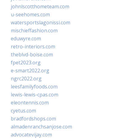
johnlscotthometeam.com
u-seehomes.com
watersportslagonissi.com
mischieffashion.com
eduwyre.com
retro-interiors.com
theblvd-boise.com
fpet2023.org
e-smart2022.org
ngrc2022.org
leesfamilyfoods.com
lewis-lewis-cpas.com
eleontennis.com
cyetus.com
bradfordshops.com
almadenranchsanjose.com
advocatevijay.com