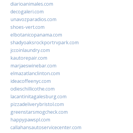
diarioanimales.com
decogaleri.com
unavozparadios.com
shoes-vert.com
elbotanicopanama.com
shadyoaksrockportrvpark.com
jccoinlaundry.com
kautorepair.com
marjaeswinebar.com
elmazatlanclinton.com
ideacoffeenyc.com
odieschillicothe.com
lacantinitagalesburg.com
pizzadeliverybristol.com
greenstarsmogcheck.com
happypawspl.com
callahansautoservicecenter.com