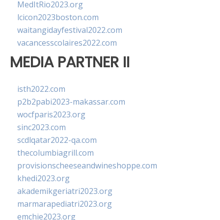
MedItRio2023.org
lcicon2023boston.com
waitangidayfestival2022.com
vacancesscolaires2022.com
MEDIA PARTNER II
isth2022.com
p2b2pabi2023-makassar.com
wocfparis2023.org
sinc2023.com
scdlqatar2022-qa.com
thecolumbiagrill.com
provisionscheeseandwineshoppe.com
khedi2023.org
akademikgeriatri2023.org
marmarapediatri2023.org
emchie2023.org