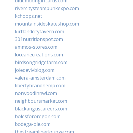
bluemoongiftcards.com
rivercitysteampunkexpo.com
kchoops.net
mountainsideskateshop.com
kirtlandcitytavern.com
301nutritionspot.com
ammos-stores.com
loceanecreations.com
birdsongridgefarm.com
joiedevivblog.com
valera-amsterdam.com
libertybrandhemp.com
norwoodinnwi.com
neighboursmarket.com
blackanguscareers.com
bolesfororegon.com
bodega-ole.com
thestreamlinerlounge.com