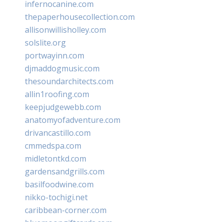
infernocanine.com
thepaperhousecollection.com
allisonwillisholley.com
solslite.org
portwayinn.com
djmaddogmusic.com
thesoundarchitects.com
allin1roofing.com
keepjudgewebb.com
anatomyofadventure.com
drivancastillo.com
cmmedspa.com
midletontkd.com
gardensandgrills.com
basilfoodwine.com
nikko-tochigi.net
caribbean-corner.com