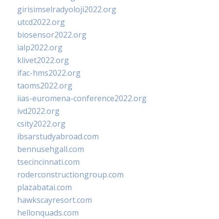
girisimselradyoloji2022.org
utcd2022.org
biosensor2022.org
ialp2022.org
klivet2022.org
ifac-hms2022.org
taoms2022.org
iias-euromena-conference2022.org
ivd2022.org
csity2022.org
ibsarstudyabroad.com
bennusehgall.com
tsecincinnati.com
roderconstructiongroup.com
plazabatai.com
hawkscayresort.com
hellonquads.com