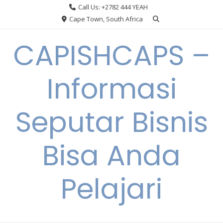
Skip
Call Us: +2782 444 YEAH
to
Cape Town, South Africa
content
CAPISHCAPS –
Informasi
Seputar Bisnis
Bisa Anda
Pelajari