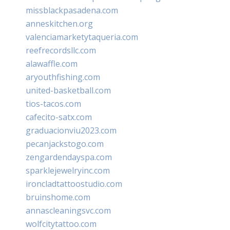
missblackpasadena.com
anneskitchen.org
valenciamarketytaqueria.com
reefrecordsllc.com
alawaffle.com
aryouthfishing.com
united-basketball.com
tios-tacos.com
cafecito-satx.com
graduacionviu2023.com
pecanjackstogo.com
zengardendayspa.com
sparklejewelryinc.com
ironcladtattoostudio.com
bruinshome.com
annascleaningsvc.com
wolfcitytattoo.com