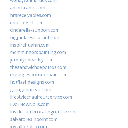
wendyweimerdds.com
ameri-camp.com
hrsreceivables.com
empconst1.com
cinderella-support.com
bigpinkrestaurant.com
inspirehuahin.com
memmingerspainting.com
jeremypbeasley.com
thesandwichdepotcos.com
drgiggleshouseofpain.com
hotflashdesigns.com
garagenadeau.com
lifestylechauffeurservice.com
EverNewNails.com
insideoutdecoratingcentre.com
salvatoresinpoint.com
jovialfloralco.com