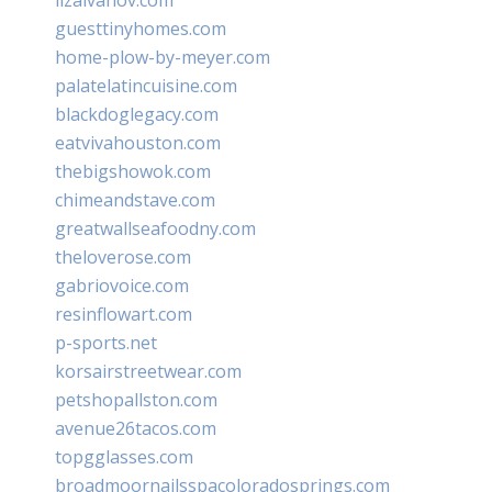
guesttinyhomes.com
home-plow-by-meyer.com
palatelatincuisine.com
blackdoglegacy.com
eatvivahouston.com
thebigshowok.com
chimeandstave.com
greatwallseafoodny.com
theloverose.com
gabriovoice.com
resinflowart.com
p-sports.net
korsairstreetwear.com
petshopallston.com
avenue26tacos.com
topgglasses.com
broadmoornailsspacoloradosprings.com