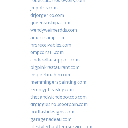
rebeccatorresjewelry.com
jmpbliss.com
drjorgerico.com
queensushipa.com
wendyweimerdds.com
ameri-camp.com
hrsreceivables.com
empconst1.com
cinderella-support.com
bigpinkrestaurant.com
inspirehuahin.com
memmingerspainting.com
jeremypbeasley.com
thesandwichdepotcos.com
drgiggleshouseofpain.com
hotflashdesigns.com
garagenadeau.com
lifestylechauffeurservice.com