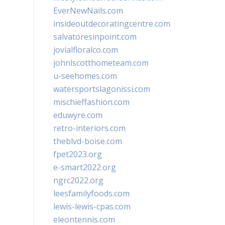
EverNewNails.com
insideoutdecoratingcentre.com
salvatoresinpoint.com
jovialfloralco.com
johnlscotthometeam.com
u-seehomes.com
watersportslagonissi.com
mischieffashion.com
eduwyre.com
retro-interiors.com
theblvd-boise.com
fpet2023.org
e-smart2022.org
ngrc2022.org
leesfamilyfoods.com
lewis-lewis-cpas.com
eleontennis.com