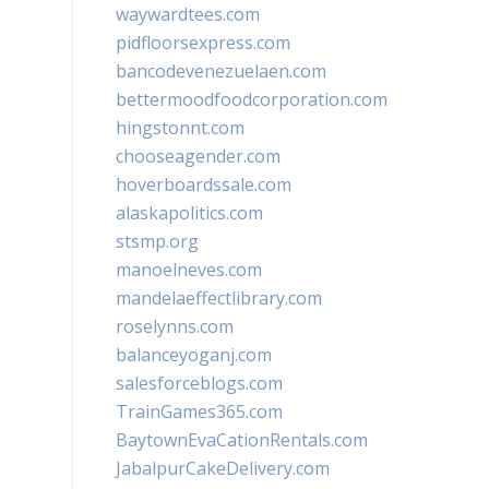
waywardtees.com
pidfloorsexpress.com
bancodevenezuelaen.com
bettermoodfoodcorporation.com
hingstonnt.com
chooseagender.com
hoverboardssale.com
alaskapolitics.com
stsmp.org
manoelneves.com
mandelaeffectlibrary.com
roselynns.com
balanceyoganj.com
salesforceblogs.com
TrainGames365.com
BaytownEvaCationRentals.com
JabalpurCakeDelivery.com