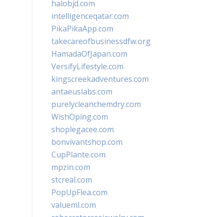
halobjd.com
intelligenceqatar.com
PikaPikaApp.com
takecareofbusinessdfw.org
HamadaOfJapan.com
VersifyLifestyle.com
kingscreekadventures.com
antaeuslabs.com
purelycleanchemdry.com
WishOping.com
shoplegacee.com
bonvivantshop.com
CupPlante.com
mpzin.com
stcreal.com
PopUpFlea.com
valueml.com