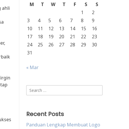
M
T
W
T
F
S
S
 ahli
1
2
3
4
5
6
7
8
9
sa
10
11
12
13
14
15
16
17
18
19
20
21
22
23
er,
24
25
26
27
28
29
30
31
rbaik
« Mar
irgin
etap
Search
for:
Recent Posts
ukses
Panduan Lengkap Membuat Logo